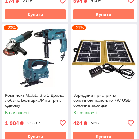
174
694
₴
₴
231 ₴
914 ₴
Купити
Купити
–23%
–21%
Комплект Makita 3 в 1 Дриль,
Зарядний пристрій із
лобзик, Болгарка/Міта три в
сонячною панеллю 7W USB
одному
сонячна зарядка
В наявності
В наявності
1 984
424
₴
₴
2 589 ₴
539 ₴
Купити
Купити