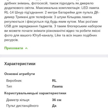
дрібних знімань, фотосесій, також підходить як джерело
додаткового світла. Максимальна комплектація: LED лампа
RL-14 Шнур під'єднання: 2 метри Батарейки для пульта ДК-
димер Тримачі для телефонів: 3 штуки Кільцева лампа
регулюється і фіксується під будь-яким кутом. Має роз'єми
USB для заряджання ґаджетів. З таким блогерським набором
ви можете почати знімати різноманітні відео та робити якісні
фото для вашого Ютуб-каналу, Like та всіх інших подібних
ресурсів.
Приховати
Характеристики
Основні атрибути
Виробник
RL
Тип
Лампа
Користувальницькі характеристики
Діаметр кільця
36 см
Пульт дистанційного
Да