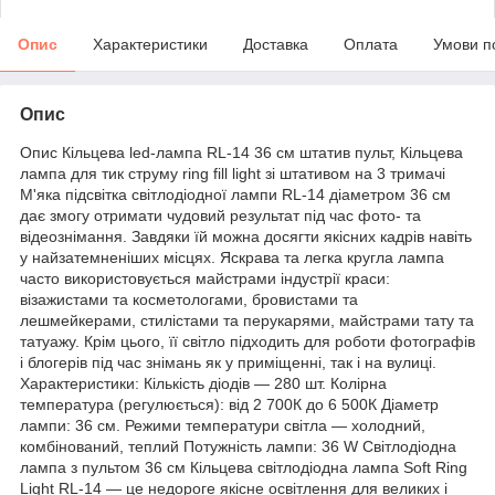
Опис
Характеристики
Доставка
Оплата
Умови п
Опис
Опис Кільцева led-лампа RL-14 36 см штатив пульт, Кільцева
лампа для тик струму ring fill light зі штативом на 3 тримачі
М'яка підсвітка світлодіодної лампи RL-14 діаметром 36 см
дає змогу отримати чудовий результат під час фото- та
відеознімання. Завдяки їй можна досягти якісних кадрів навіть
у найзатемненіших місцях. Яскрава та легка кругла лампа
часто використовується майстрами індустрії краси:
візажистами та косметологами, бровистами та
лешмейкерами, стилістами та перукарями, майстрами тату та
татуажу. Крім цього, її світло підходить для роботи фотографів
і блогерів під час знімань як у приміщенні, так і на вулиці.
Характеристики: Кількість діодів — 280 шт. Колірна
температура (регулюється): від 2 700К до 6 500К Діаметр
лампи: 36 см. Режими температури світла — холодний,
комбінований, теплий Потужність лампи: 36 W Світлодіодна
лампа з пультом 36 см Кільцева світлодіодна лампа Soft Ring
Light RL-14 — це недороге якісне освітлення для великих і