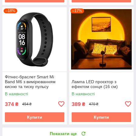
–18%
–17%
Фітнес-браслет Smart Mi
Band M6 з вимірюванням
Лампа LED проєктор з
кисню та тиску пульсу
ефектом сонця (16 см)
В наявності
В наявності
374
389
₴
₴
454 ₴
470 ₴
Купити
Купити
Показати ще