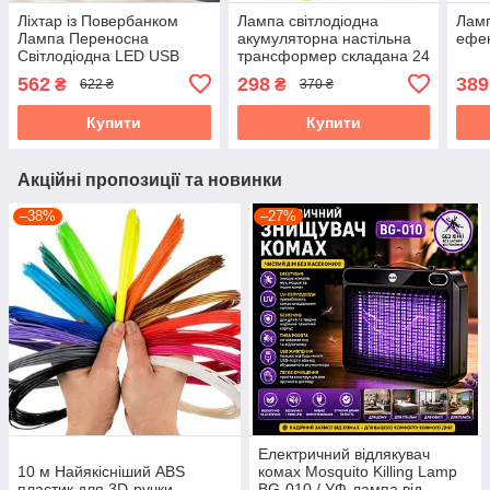
Ліхтар із Повербанком
Лампа світлодіодна
Ламп
Лампа Переносна
акумуляторна настільна
ефек
Світлодіодна LED USB
трансформер складана 24
акумулятор 3000mAh
LED
562
298
389
₴
₴
622 ₴
370 ₴
Купити
Купити
Акційні пропозиції та новинки
–38%
–27%
Електричний відлякувач
10 м Найякісніший ABS
комах Mosquito Killing Lamp
пластик для 3D-ручки
BG-010 / УФ-лампа від