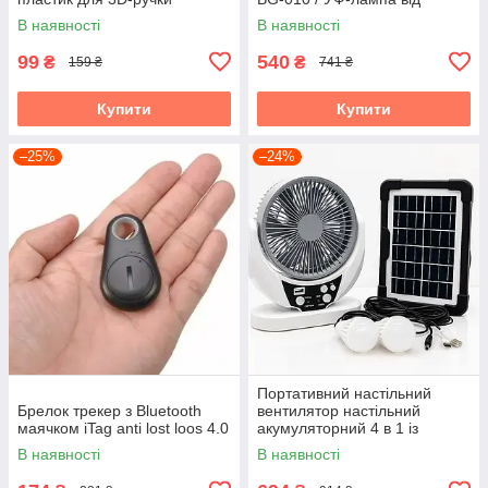
комарів 360° USB / Настінний
В наявності
В наявності
знищувач комах
99
540
₴
₴
159 ₴
741 ₴
Купити
Купити
–25%
–24%
Портативний настільний
Брелок трекер з Bluetooth
вентилятор настільний
маячком iTag anti lost loos 4.0
акумуляторний 4 в 1 із
сонячною панеллю для
В наявності
В наявності
кемпінгу та дому