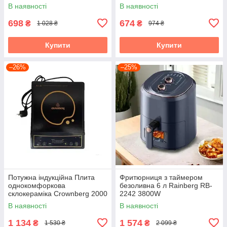
В наявності
В наявності
698
674
₴
₴
1 028 ₴
974 ₴
Купити
Купити
–26%
–25%
Потужна індукційна Плита
Фритюрниця з таймером
однокомфоркова
безоливна 6 л Rainberg RB-
склокераміка Crownberg 2000
2242 3800W
Вт
аерофритюрниця
В наявності
В наявності
1 134
1 574
₴
₴
1 530 ₴
2 099 ₴