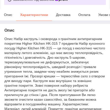
Опис
Характеристики
Доставка
Оплата
Умови 
Опис
Опис Набір каструль і сковорода з гранітним антипригарним
покриттям Higher Kitchen HK-315 7 предметів Набір кухонного
посуду Higher Kitchen HK-315 — це посуд з екологічно чистого
матеріалу литого алюмінію, що має високу теплопровідність,
гігієнічність і довговічність. Дно каструль 5-шарове,
термоакумулювальне не деформується, забезпечує
рівномірну теплопровідність, швидкий розподіл і тривале
утримання тепла, завдяки чому неабияк знижується ризик
пригорання їжі. Прозорі кришки — термостійке скло з отвором
для виходу пари. Каструля має внутрішнє та зовнішнє
гранітне покриття. Зовні поверхня набору ребриста
Антипригарне покриття не дасть змогу їжі пригоріти або
прилипнути до стінок і дна. Після приготування Ви легко
зможете очистити казан самостійно, за бажанням можна
відправити в посудомийну машину. Характеристики:
Матеріал: литий алюміній; Покриття: гранітне антипригарне;