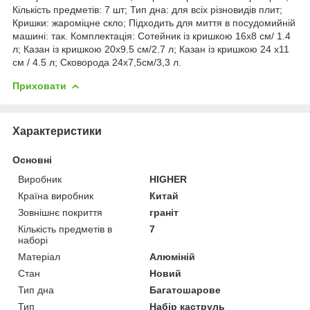
Кількість предметів: 7 шт; Тип дна: для всіх різновидів плит;
Кришки: жароміцне скло; Підходить для миття в посудомийній
машині: так. Комплектація: Сотейник із кришкою 16х8 см/ 1.4
л; Казан із кришкою 20х9.5 см/2.7 л; Казан із кришкою 24 х11
см / 4.5 л; Сковорода 24х7,5см/3,3 л.
Приховати
Характеристики
Основні
Виробник
HIGHER
Країна виробник
Китай
Зовнішнє покриття
граніт
Кількість предметів в
7
наборі
Матеріал
Алюміній
Стан
Новий
Тип дна
Багатошарове
Тип
Набір каструль