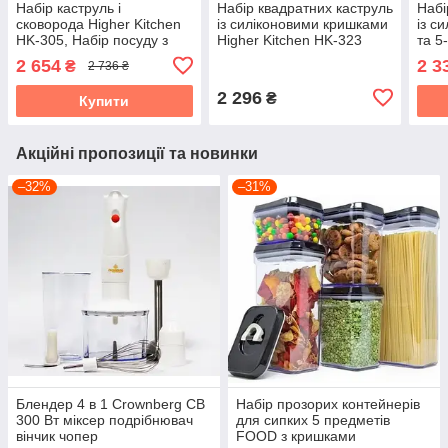
Набір каструль і
Набір квадратних каструль
Набі
сковорода Higher Kitchen
із силіконовими кришками
із с
HK-305, Набір посуду з
Higher Kitchen HK-323
та 5
гранітним антипригарним
Червоний
Kitc
2 654
2 3
₴
2 736 ₴
покриттям КРАСНИЙ
2 296
₴
Купити
Акційні пропозиції та новинки
–32%
–31%
Блендер 4 в 1 Crownberg CB
Набір прозорих контейнерів
300 Вт міксер подрібнювач
для сипких 5 предметів
вінчик чопер
FOOD з кришками