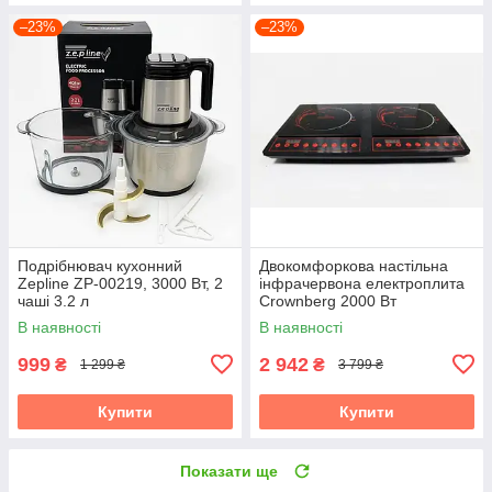
–23%
–23%
Подрібнювач кухонний
Двокомфоркова настільна
Zepline ZP-00219, 3000 Вт, 2
інфрачервона електроплита
чаші 3.2 л
Crownberg 2000 Вт
В наявності
В наявності
999
2 942
₴
₴
1 299 ₴
3 799 ₴
Купити
Купити
Показати ще