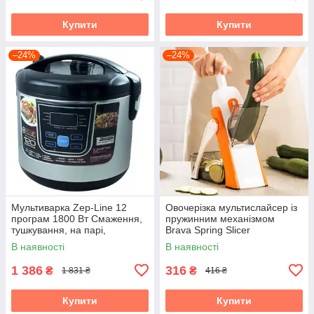
Купити
Купити
–24%
–24%
Мультиварка Zep-Line 12
Овочерізка мультислайсер із
програм 1800 Вт Смаження,
пружинним механізмом
тушкування, на парі,
Brava Spring Slicer
йогуртниця
В наявності
В наявності
1 386
316
₴
₴
1 831 ₴
416 ₴
Купити
Купити