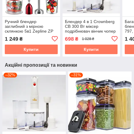
Ручний блендер
Блендер 4 в 1 Crownberg
Бага
заглибний з мірною
CB 300 Вт міксер
блен
склянкою 5в1 Zepline ZP
подрібнювач вінчик чопер
797,
1500 ВТ Червоний
1 249
698
1 4
₴
₴
1 028 ₴
Купити
Купити
Акційні пропозиції та новинки
–32%
–31%