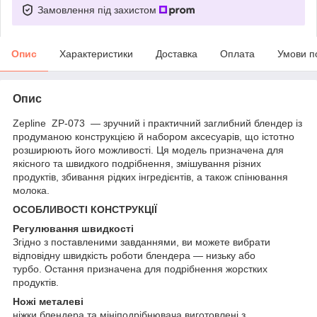
Замовлення під захистом
Опис
Характеристики
Доставка
Оплата
Умови п
Опис
Zepline ZP-073 — зручний і практичний заглибний блендер із
продуманою конструкцією й набором аксесуарів, що істотно
розширюють його можливості. Ця модель призначена для
якісного та швидкого подрібнення, змішування різних
продуктів, збивання рідких інгредієнтів, а також спінювання
молока.
ОСОБЛИВОСТІ КОНСТРУКЦІЇ
Регулювання швидкості
Згідно з поставленими завданнями, ви можете вибрати
відповідну швидкість роботи блендера — низьку або
турбо. Остання призначена для подрібнення жорстких
продуктів.
Ножі металеві
ніжки блендера та мініподрібнювача виготовлені з