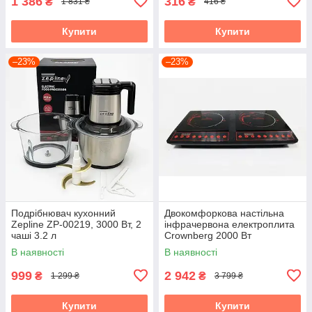
1 386
316
₴
₴
1 831 ₴
416 ₴
Купити
Купити
–23%
–23%
Подрібнювач кухонний
Двокомфоркова настільна
Zepline ZP-00219, 3000 Вт, 2
інфрачервона електроплита
чаші 3.2 л
Crownberg 2000 Вт
В наявності
В наявності
999
2 942
₴
₴
1 299 ₴
3 799 ₴
Купити
Купити