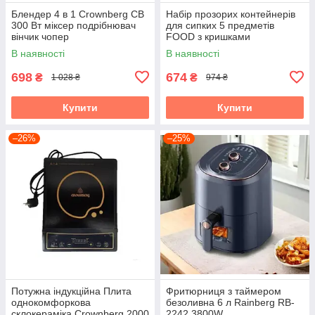
Блендер 4 в 1 Crownberg CB
Набір прозорих контейнерів
300 Вт міксер подрібнювач
для сипких 5 предметів
вінчик чопер
FOOD з кришками
В наявності
В наявності
698
674
₴
₴
1 028 ₴
974 ₴
Купити
Купити
–26%
–25%
Потужна індукційна Плита
Фритюрниця з таймером
однокомфоркова
безоливна 6 л Rainberg RB-
склокераміка Crownberg 2000
2242 3800W