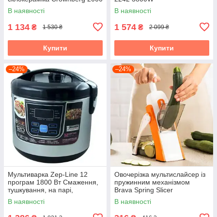
Вт
аерофритюрниця
В наявності
В наявності
1 134
1 574
₴
₴
1 530 ₴
2 099 ₴
Купити
Купити
–24%
–24%
Мультиварка Zep-Line 12
Овочерізка мультислайсер із
програм 1800 Вт Смаження,
пружинним механізмом
тушкування, на парі,
Brava Spring Slicer
йогуртниця
В наявності
В наявності