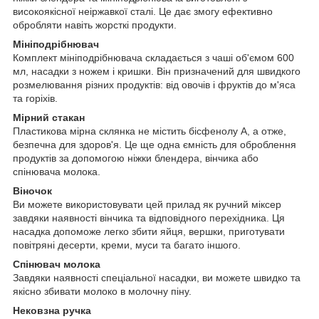
високоякісної неіржавкої сталі. Це дає змогу ефективно
обробляти навіть жорсткі продукти.
Мініподрібнювач
Комплект мініподрібнювача складається з чаші об'ємом 600
мл, насадки з ножем і кришки. Він призначений для швидкого
розмелювання різних продуктів: від овочів і фруктів до м'яса
та горіхів.
Мірний стакан
Пластикова мірна склянка не містить бісфенолу А, а отже,
безпечна для здоров'я. Це ще одна ємність для оброблення
продуктів за допомогою ніжки блендера, вінчика або
спінювача молока.
Віночок
Ви можете використовувати цей прилад як ручний міксер
завдяки наявності вінчика та відповідного перехідника. Ця
насадка допоможе легко збити яйця, вершки, приготувати
повітряні десерти, креми, муси та багато іншого.
Спінювач молока
Завдяки наявності спеціальної насадки, ви можете швидко та
якісно збивати молоко в молочну піну.
Нековзна ручка