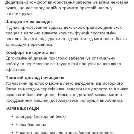
Додатковий комфорт використання забезпечує м'яка нековзна
ручка, що дає змогу надійно тримати пристрій навіть у
вологих руках.
Швидка зміна насадок
Під час приготування відразу декількох страв або декількох
процесів ви точно відчуєте користь функції простої зміни
насадок. Їх легко під'єднати та від'єднати від моторного блока
та насадки-перехідника.
Комфорт використання
Ергономічний дизайн пристрою забезпечує оптимальну
роботу та перетворює всі трудомісткі процеси на швидкі та
ефективні.
Простий догляд і очищення
Усі частини пристрою можна легко від'єднати від моторного
блока та насадки-перехідника, завдяки чому просто та швидко
розпочати їхнє очищення. Більшість деталей можна мити в
посудомийній машині (дотримуйтеся інструкцій виробника).
КОМПЛЕКТАЦІЯ
Блендер (моторний блок)
Ніжка блендера
Насадка-перехідник для віночка/спинника молока