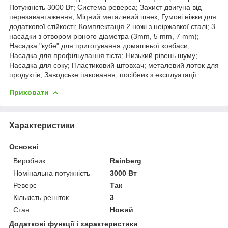
Потужність 3000 Вт; Система реверса; Захист двигуна від
перезавантаження; Міцний металевий шнек; Гумові ніжки для
додаткової стійкості; Комплектація 2 ножі з неіржавкої сталі; 3
насадки з отвором різного діаметра (3mm, 5 mm, 7 mm);
Насадка "кубе" для приготування домашньої ковбаси;
Насадка для профільування тіста; Низький рівень шуму;
Насадка для соку; Пластиковий штовхач; металевий лоток для
продуктів; Заводське паковання, посібник з експлуатації.
Приховати
Характеристики
Основні
Виробник
Rainberg
Номінальна потужність
3000 Вт
Реверс
Так
Кількість решіток
3
Стан
Новий
Додаткові функції і характеристики