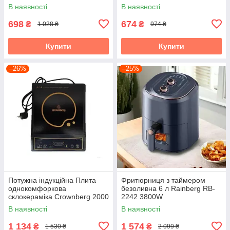
В наявності
В наявності
698
674
₴
₴
1 028 ₴
974 ₴
Купити
Купити
–26%
–25%
Потужна індукційна Плита
Фритюрниця з таймером
однокомфоркова
безоливна 6 л Rainberg RB-
склокераміка Crownberg 2000
2242 3800W
Вт
аерофритюрниця
В наявності
В наявності
1 134
1 574
₴
₴
1 530 ₴
2 099 ₴