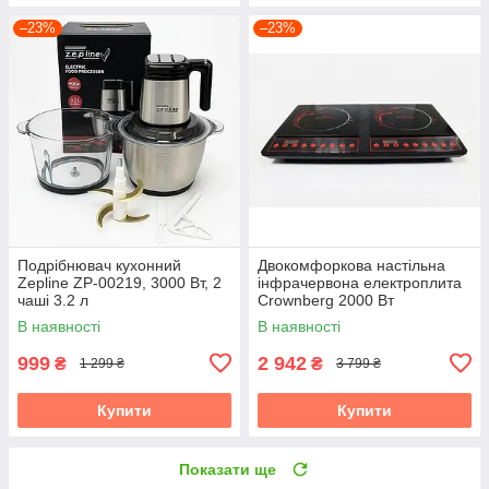
–23%
–23%
Подрібнювач кухонний
Двокомфоркова настільна
Zepline ZP-00219, 3000 Вт, 2
інфрачервона електроплита
чаші 3.2 л
Crownberg 2000 Вт
В наявності
В наявності
999
2 942
₴
₴
1 299 ₴
3 799 ₴
Купити
Купити
Показати ще