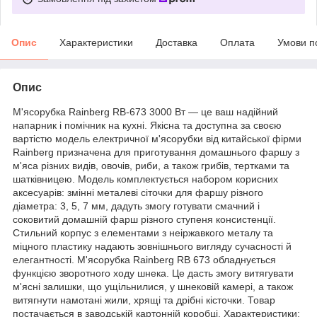
Опис
Характеристики
Доставка
Оплата
Умови п
Опис
М'ясорубка Rainberg RB-673 3000 Вт — це ваш надійний
напарник і помічник на кухні. Якісна та доступна за своєю
вартістю модель електричної м'ясорубки від китайської фірми
Rainberg призначена для приготування домашнього фаршу з
м'яса різних видів, овочів, риби, а також грибів, тертками та
шатківницею. Модель комплектується набором корисних
аксесуарів: змінні металеві сіточки для фаршу різного
діаметра: 3, 5, 7 мм, дадуть змогу готувати смачний і
соковитий домашній фарш різного ступеня консистенції.
Стильний корпус з елементами з неіржавкого металу та
міцного пластику надають зовнішнього вигляду сучасності й
елегантності. М'ясорубка Rainberg RB 673 обладнується
функцією зворотного ходу шнека. Це дасть змогу витягувати
м'ясні залишки, що ущільнилися, у шнековій камері, а також
витягнути намотані жили, хрящі та дрібні кісточки. Товар
постачається в заводській картонній коробці. Характеристики: