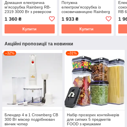
Домашня електрична
Потужна
Елек
м'ясорубка Rainberg RB-
електром'ясорубка із
соко
2319 3000 Вт з реверсом
соковичавницею Rainberg
RB 6
біла
RB-674 3000W
Елек
1 360
1 933
1 9
₴
₴
наса
Купити
Купити
Акційні пропозиції та новинки
–32%
–31%
Блендер 4 в 1 Crownberg CB
Набір прозорих контейнерів
300 Вт міксер подрібнювач
для сипких 5 предметів
вінчик чопер
FOOD з кришками