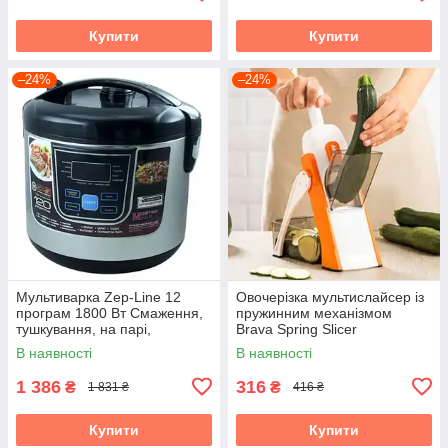
Купити
Купити
–24%
–24%
Мультиварка Zep-Line 12
Овочерізка мультислайсер із
програм 1800 Вт Смаження,
пружинним механізмом
тушкування, на парі,
Brava Spring Slicer
йогуртниця
В наявності
В наявності
1 386
316
₴
₴
1 831 ₴
416 ₴
Купити
Купити