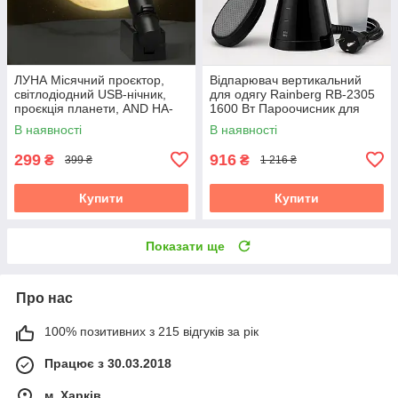
ЛУНА Місячний проєктор,
Відпарювач вертикальний
світлодіодний USB-нічник,
для одягу Rainberg RB-2305
проєкція планети, AND HA-
1600 Вт Пароочисник для
126
штор і постільної білизни
В наявності
В наявності
299
916
₴
₴
399 ₴
1 216 ₴
Купити
Купити
Показати ще
Про нас
100% позитивних з 215 відгуків за рік
Працює з 30.03.2018
м. Харків