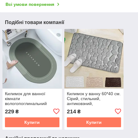
Всі умови повернення
Подібні товари компанії
Килимок для ванної
Килимок у ванну 60*40 см.
кімнати
Сірий, стильний,
вологопоглинальний
антиковзний,
Memos для ванної 40х60
водопоглинальний
229
214
₴
₴
см
Купити
Купити