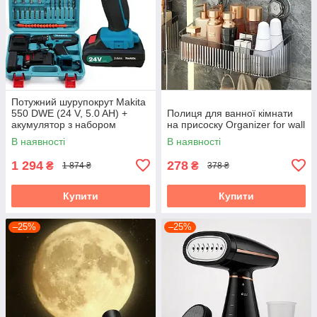
Потужний шурупокрут Makita
550 DWE (24 V, 5.0 AH) +
Полиця для ванної кімнати
акумулятор з набором
на присоску Organizer for wall
інструментів "Макіта"
В наявності
В наявності
1 294
278
₴
₴
1 874 ₴
378 ₴
Купити
Купити
–25%
–25%