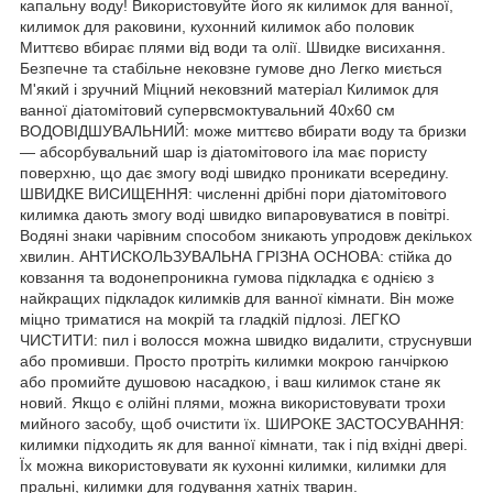
капальну воду! Використовуйте його як килимок для ванної,
килимок для раковини, кухонний килимок або половик
Миттєво вбирає плями від води та олії. Швидке висихання.
Безпечне та стабільне нековзне гумове дно Легко миється
М'який і зручний Міцний нековзний матеріал Килимок для
ванної діатомітовий супервсмоктувальний 40х60 см
ВОДОВІДШУВАЛЬНИЙ: може миттєво вбирати воду та бризки
— абсорбувальний шар із діатомітового іла має пористу
поверхню, що дає змогу воді швидко проникати всередину.
ШВИДКЕ ВИСИЩЕННЯ: численні дрібні пори діатомітового
килимка дають змогу воді швидко випаровуватися в повітрі.
Водяні знаки чарівним способом зникають упродовж декількох
хвилин. АНТИСКОЛЬЗУВАЛЬНА ГРІЗНА ОСНОВА: стійка до
ковзання та водонепроникна гумова підкладка є однією з
найкращих підкладок килимків для ванної кімнати. Він може
міцно триматися на мокрій та гладкій підлозі. ЛЕГКО
ЧИСТИТИ: пил і волосся можна швидко видалити, струснувши
або промивши. Просто протріть килимки мокрою ганчіркою
або промийте душовою насадкою, і ваш килимок стане як
новий. Якщо є олійні плями, можна використовувати трохи
мийного засобу, щоб очистити їх. ШИРОКЕ ЗАСТОСУВАННЯ:
килимки підходить як для ванної кімнати, так і під вхідні двері.
Їх можна використовувати як кухонні килимки, килимки для
пральні, килимки для годування хатніх тварин.