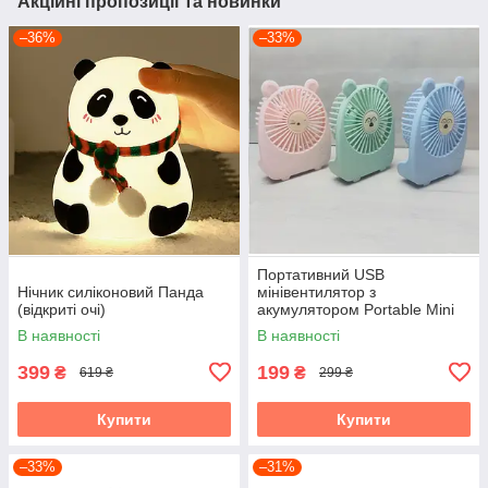
Акційні пропозиції та новинки
–36%
–33%
Портативний USB
Нічник силіконовий Панда
мінівентилятор з
(відкриті очі)
акумулятором Portable Mini
Fan (настільний)
В наявності
В наявності
399
199
₴
₴
619 ₴
299 ₴
Купити
Купити
–33%
–31%