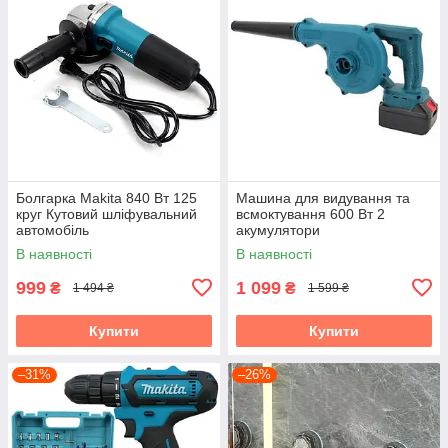
Болгарка Makita 840 Вт 125
Машина для видування та
круг Кутовий шліфувальний
всмоктування 600 Вт 2
автомобіль
акумулятори
В наявності
В наявності
999
1 099
₴
₴
1 494 ₴
1 599 ₴
Купити
Купити
–31%
–26%