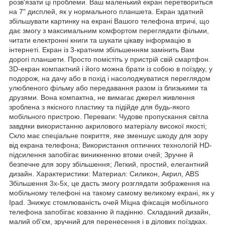
розв'язати ці проблеми. Ваш маленький екран перетвориться
на 7" дисплей, як у нормального планшета. Екран здатний
збільшувати картинку на екрані Вашого телефона втричі, що
дає змогу з максимальним комфортом переглядати фільми,
читати електронні книги та шукати цікаву інформацію в
інтернеті. Екран із 3-кратним збільшенням замінить Вам
дорогі планшети. Просто помістіть у пристрій свій смартфон.
3D-екран компактний і його можна брати із собою в поїздку, у
подорож, на дачу або в похід і насолоджуватися переглядом
улюбленого фільму або передавання разом із близькими та
друзями. Вона компактна, не вимагає джерел живлення
зроблена з якісного пластику та підійде для будь-якого
мобільного пристрою. Переваги: Чудове пропускання світла
завдяки використанню акрилового матеріалу високої якості;
Скло має спеціальне покриття, яке зменшує шкоду для зору
від екрана телефона; Використання оптичних технологій HD-
підсилення запобігає виникненню втоми очей; Зручне й
безпечне для зору збільшення; Легкий, простий, елегантний
дизайн. Характеристики: Материал: Силикон, Акрил, ABS
Збільшення 3x-5x, це дасть змогу розглядати зображення на
мобільному телефоні на такому самому великому екрані, як у
Ipad. Знижує стомлюваність очей Міцна фіксація мобільного
телефона запобігає ковзанню й падінню. Складаний дизайн,
малий об'єм, зручний для перенесення і в ділових поїздках.