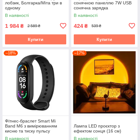
лобзик, Болгарка/Міта три в
сонячною панеллю 7W USB
одному
сонячна зарядка
В наявності
В наявності
1 984
424
₴
₴
2 589 ₴
539 ₴
Купити
Купити
–18%
–17%
Фітнес-браслет Smart Mi
Band M6 з вимірюванням
Лампа LED проєктор з
кисню та тиску пульсу
ефектом сонця (16 см)
В наявності
В наявності