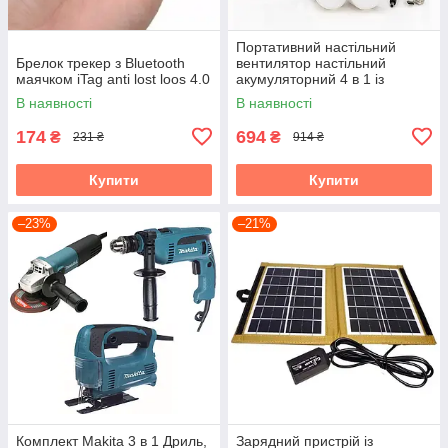
Портативний настільний
Брелок трекер з Bluetooth
вентилятор настільний
маячком iTag anti lost loos 4.0
акумуляторний 4 в 1 із
сонячною панеллю для
В наявності
В наявності
кемпінгу та дому
174
694
₴
₴
231 ₴
914 ₴
Купити
Купити
–23%
–21%
Комплект Makita 3 в 1 Дриль,
Зарядний пристрій із