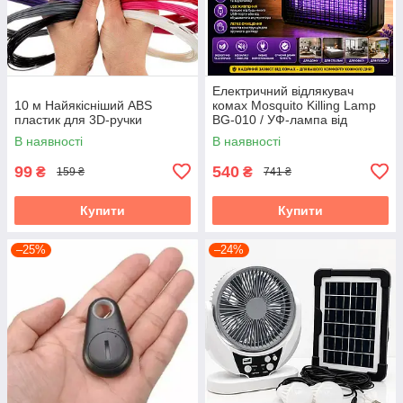
Електричний відлякувач
10 м Найякісніший ABS
комах Mosquito Killing Lamp
пластик для 3D-ручки
BG-010 / УФ-лампа від
комарів 360° USB / Настінний
В наявності
В наявності
знищувач комах
99
540
₴
₴
159 ₴
741 ₴
Купити
Купити
–25%
–24%