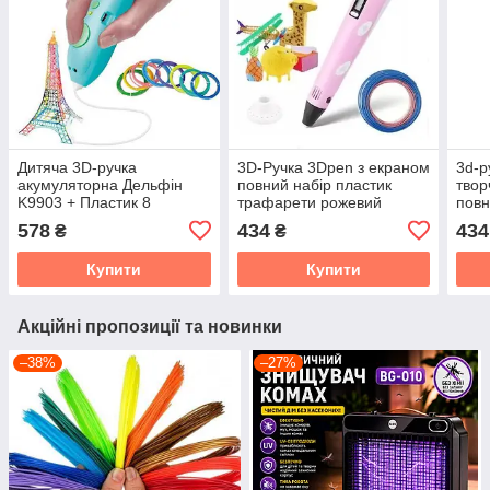
Дитяча 3D-ручка
3D-Ручка 3Dpen з екраном
3d-р
акумуляторна Дельфін
повний набір пластик
твор
K9903 + Пластик 8
трафарети рожевий
повн
кольорів
тра
578
434
434
₴
₴
Купити
Купити
Акційні пропозиції та новинки
–38%
–27%