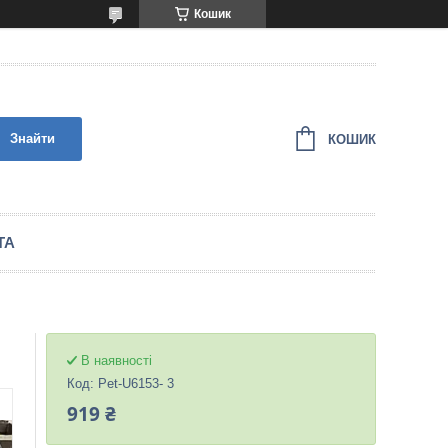
Кошик
Знайти
КОШИК
ТА
В наявності
Код:
Pet-U6153- 3
919 ₴