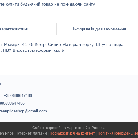
ете купити будь-який товар не покидаючи сайту.
Характеристики
Інформація для замовлення
ні! Розміри: 41-45 Колір: Синие Матеріал верху: Штучна шкіра-
и: ПВХ Висота платформи, см: 5
и
: +380688647486
+380688647486
greenpriceshop@gmail.com
Сайт створений на маркетплейсі
Prom.ua
Green Price | Інтернет магазин |
Поскаржитися на контент
|
Політика конфіденційн