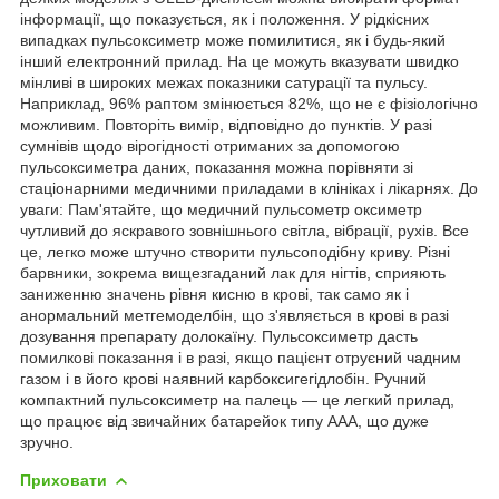
інформації, що показується, як і положення. У рідкісних
випадках пульсоксиметр може помилитися, як і будь-який
інший електронний прилад. На це можуть вказувати швидко
мінливі в широких межах показники сатурації та пульсу.
Наприклад, 96% раптом змінюється 82%, що не є фізіологічно
можливим. Повторіть вимір, відповідно до пунктів. У разі
сумнівів щодо вірогідності отриманих за допомогою
пульсоксиметра даних, показання можна порівняти зі
стаціонарними медичними приладами в клініках і лікарнях. До
уваги: Пам'ятайте, що медичний пульсометр оксиметр
чутливий до яскравого зовнішнього світла, вібрації, рухів. Все
це, легко може штучно створити пульсоподібну криву. Різні
барвники, зокрема вищезгаданий лак для нігтів, сприяють
заниженню значень рівня кисню в крові, так само як і
анормальний метгемоделбін, що з'являється в крові в разі
дозування препарату долокаїну. Пульсоксиметр дасть
помилкові показання і в разі, якщо пацієнт отруєний чадним
газом і в його крові наявний карбоксигегідлобін. Ручний
компактний пульсоксиметр на палець — це легкий прилад,
що працює від звичайних батарейок типу ААА, що дуже
зручно.
Приховати