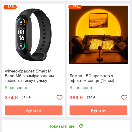
–18%
–17%
Фітнес-браслет Smart Mi
Band M6 з вимірюванням
Лампа LED проєктор з
кисню та тиску пульсу
ефектом сонця (16 см)
В наявності
В наявності
374
389
₴
₴
454 ₴
470 ₴
Купити
Купити
Показати ще