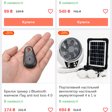
комарів 360° USB / Настінний
В наявності
В наявності
знищувач комах
99
540
₴
₴
159 ₴
741 ₴
Купити
Купити
–25%
–24%
Портативний настільний
Брелок трекер з Bluetooth
вентилятор настільний
маячком iTag anti lost loos 4.0
акумуляторний 4 в 1 із
сонячною панеллю для
В наявності
В наявності
кемпінгу та дому
174
694
₴
₴
231 ₴
914 ₴