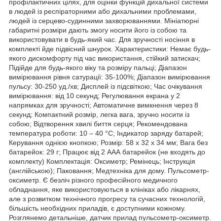
профілактичних цілях, для оцінки функцій дихальної системи
в людей із респіраторними або дихальними проблемами,
людей із серцево-судинними захворюваннями. Мініатюрні
габаритні розміри дають змогу носити його із собою та
використовувати в будь-який час. Для зручності носіння в
комплекті йде підвісний шнурок. Характеристики: Немає будь-
якого дискомфорту під час використання, стійкий затискач;
Підійде для будь-якого віку та розміру пальці; Діапазон
вимірювання рівня сатурації: 35-100%; Діапазон вимірювання
пульсу: 30-250 уд./хв; Дисплей із підсвіткою; Час очікування
вимірювання: від 10 секунд; Регулювання екрана у 2
напрямках для зручності; Автоматичне вимкнення через 8
секунд; Компактний розмір, легка вага, зручно носити із
собою; Відтворення хвилі биття серця; Рекомендована
температура роботи: 10 – 40 °C; Індикатор заряду батарей;
Керування однією кнопкою; Розмір: 58 х 32 х 34 мм; Вага без
батарейок: 29 г; Працює від 2 ААА батарейок (не входять до
комплекту) Комплектація: Оксиметр; Ремінець; Інструкція
(англійською); Паковання; Медтехніка для дому. Пульсометр-
оксиметр. Є безліч різного професійного медичного
обладнання, яке використовуються в клініках або лікарнях,
але з розвитком технічного прогресу та сучасних технологій,
більшість необхідних приладів, є доступними кожному.
Розглянемо детальніше, датчик прилад пульсометр-оксиметр.