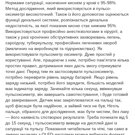
Нормами сатурації, насичення киснем у крові є 95-98%.
Метод дослідження, який використовується в пульсо-
оксиметрі високоточний. Також із його допомогою оцінюються
функції дихальної системи, розпізнається дихальна
недостатність, за якої показник кисню стає нижчим 95%.
Використовується професійно анестезіологами в хірургії, а
також у разі хронічних обструктивних захворювань легень,
сароїдозу, туберкульозу, професійних легеневих хвороб
(викличних на виробництві та підприємствах). Як
використовувати пульсометр оксиметр. Дуже простий у
користуванні. Але, працюючи з ним, потрібно пам'ятати кілька
простих правил, дотримання яких дасть змогу отримувати
точні дані: Перед тим як застосовувати пульсоксиметр,
потрібно перевірити рівень заряду батарей. Якщо рівень
заряду низький, потрібно його зарядити, більшість моделей
має індикатор заряду. Зачекайте кілька секунд, ввімкнувши
пульсоксиметр, він завершить самотестування, і буде готовий
до замірювання; Датчик має закріплюватися на пальці так,
щоб фіксація була надійною, а зайвий тиск не був; Ніготь
пальця, обраного для дослідження, має бути чистим, без лаку
— його наявність спотворює результати. Треба почекати від 5
до 15 секунд, і пульсоксиметр виведе на дисплей дані із
сатурації та пульсу. Показання читабельни та чіткі, так само в
деяких моделях з OLED-дисплеєм можна вибирати формат