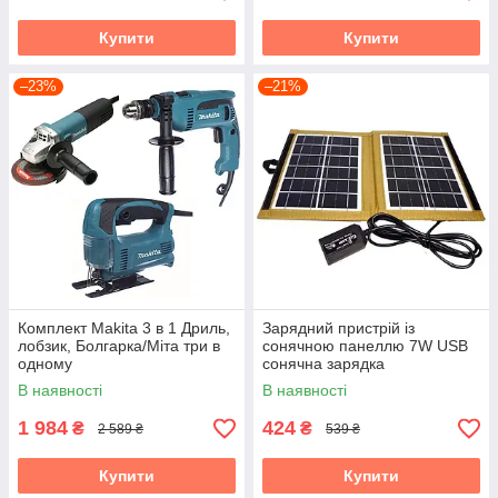
Купити
Купити
–23%
–21%
Комплект Makita 3 в 1 Дриль,
Зарядний пристрій із
лобзик, Болгарка/Міта три в
сонячною панеллю 7W USB
одному
сонячна зарядка
В наявності
В наявності
1 984
424
₴
₴
2 589 ₴
539 ₴
Купити
Купити