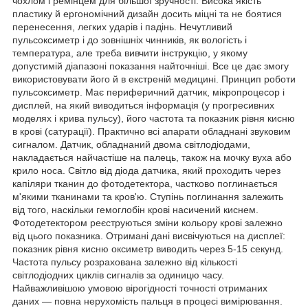
чохлом і ремінцем для більшої зручності. Висока якість
пластику й ергономічний дизайн досить міцні та не боятися
перенесення, легких ударів і падінь. Нечутливий
пульсоксиметр і до зовнішніх чинників, як вологість і
температура, але треба вивчити інструкцію, у якому
допустимій діапазоні показання найточніші. Все це дає змогу
використовувати його й в екстреній медицині. Принцип роботи
пульсоксиметр. Має периферичний датчик, мікропроцесор і
дисплей, на який виводиться інформація (у прогресивних
моделях і крива пульсу), його частота та показник рівня кисню
в крові (сатурації). Практично всі апарати обладнані звуковим
сигналом. Датчик, обладнаний двома світлодіодами,
накладається найчастіше на палець, також на мочку вуха або
крило носа. Світло від діода датчика, який проходить через
капіляри тканин до фотодетектора, частково поглинається
м'якими тканинами та кров'ю. Ступінь поглинання залежить
від того, наскільки гемоглобін крові насичений киснем.
Фотодетектором реєструються зміни кольору крові залежно
від цього показника. Отримані дані висвічуються на дисплеї:
показник рівня кисню оксиметр виводить через 5-15 секунд.
Частота пульсу розрахована залежно від кількості
світлодіодних циклів сигналів за одиницю часу.
Найважливішою умовою вірогідності точності отриманих
даних — повна нерухомість пальця в процесі вимірювання.