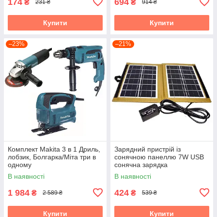
174
694
₴
₴
231 ₴
914 ₴
Купити
Купити
–23%
–21%
Комплект Makita 3 в 1 Дриль,
Зарядний пристрій із
лобзик, Болгарка/Міта три в
сонячною панеллю 7W USB
одному
сонячна зарядка
В наявності
В наявності
1 984
424
₴
₴
2 589 ₴
539 ₴
Купити
Купити