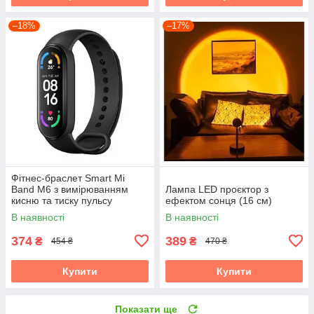
–18%
–17%
Фітнес-браслет Smart Mi
Band M6 з вимірюванням
Лампа LED проєктор з
кисню та тиску пульсу
ефектом сонця (16 см)
В наявності
В наявності
374
389
₴
₴
454 ₴
470 ₴
Купити
Купити
Показати ще