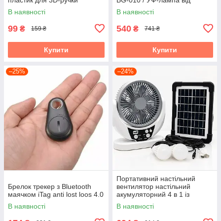
комарів 360° USB / Настінний
В наявності
В наявності
знищувач комах
99
540
₴
₴
159 ₴
741 ₴
Купити
Купити
–25%
–24%
Портативний настільний
Брелок трекер з Bluetooth
вентилятор настільний
маячком iTag anti lost loos 4.0
акумуляторний 4 в 1 із
сонячною панеллю для
В наявності
В наявності
кемпінгу та дому