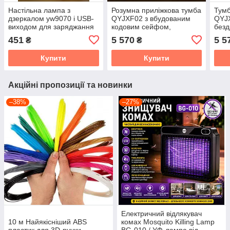
Настільна лампа з
Розумна приліжкова тумба
Тумб
дзеркалом yw9070 і USB-
QYJXF02 з вбудованим
QYJX
виходом для заряджання
кодовим сейфом,
без
телефона Блакитний
Bluetooth-колонкою і USB,
зар
451
5 570
5 5
₴
₴
сенсорна підсвітка,
замк
екошкіра, сіра
Купити
Купити
Акційні пропозиції та новинки
–38%
–27%
Електричний відлякувач
10 м Найякісніший ABS
комах Mosquito Killing Lamp
пластик для 3D-ручки
BG-010 / УФ-лампа від