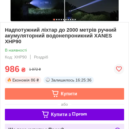
Надпотужний ліхтар до 2000 метрів ручний
акумуляторний водонепроникний XANES
XHP90
В наявності
Код: XHP90
Роздріб
986
₴
1 072 ₴
Економія
86 ₴
Залишилось
16:25:35
Купити
або
Купити з