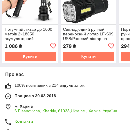
Потужний ліхтар до 1000
Світлодіодний ручний
Порт
метрів 2×18650
переносний ліхтар LF-S09
ручн
акумуляторний
USB/Рожевий ліхтар на
прож
акумуляторі
водо
1 086
279
294
₴
₴
1200
Купити
Купити
Про нас
100% позитивних з 214 відгуків за рік
Працює з 30.03.2018
м. Харків
6 Fisanovicha, Kharkiv, 61038,Ukraine., Харків, Україна
Контакти