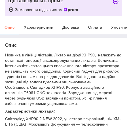
Що таке купити з Пром?
Замовлення під захистом
Опис
Характеристики
Доставка
Оплата
Умови п
Опис
Новинка в лінійці ліхтарів. Ліхтар на діоді XHP90, належить до
останньої генерації високопродуктивних ліхтарів. Величезна
інтенсивність світла цього високоякісного ліхтаря прожектора
не залишить нікого байдужим. Корисний ґаджет для рибалок,
туристів і не замінна річ для дачників. Всі з'єднання надійно
захищені від вологи гумовими ущільнювачами.
Особливості: Светодиод XHP90. Корпус з авіаційного
алюмінію Т6061 СNC-технологія. Заряджання від мережі
через будь-який USB зарядний пристрій. Усі кріплення
забезпечені гумовими ущільнювачами.
Характеристики ліхтаря:
Світлодіод XHP90.2 NEW 2022, ушестеро яскравіший, ніж XM-
L T6 (США) Можливість фокусування — телескопічний