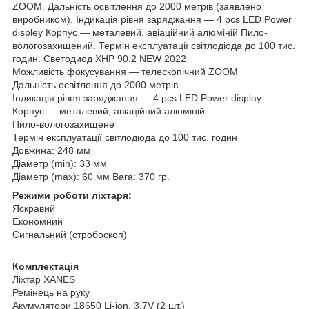
ZOOM. Дальність освітлення до 2000 метрів (заявлено
виробником). Індикація рівня заряджання — 4 pcs LED Power
displey Корпус — металевий, авіаційний алюміній Пило-
вологозахищений. Термін експлуатації світлодіода до 100 тис.
годин. Светодиод XHP 90.2 NEW 2022
Можливість фокусування — телескопічний ZOOM
Дальність освітлення до 2000 метрів
Індикація рівня заряджання — 4 pcs LED Power display
Корпус — металевий, авіаційний алюміній
Пило-вологозахищене
Термін експлуатації світлодіода до 100 тис. годин
Довжина: 248 мм
Діаметр (min): 33 мм
Діаметр (max): 60 мм Вага: 370 гр.
Режими роботи ліхтаря:
Яскравий
Економний
Сигнальний (стробоскоп)
Комплектація
Ліхтар XANES
Ремінець на руку
Акумулятори 18650 Li-ion, 3.7V (2 шт.)