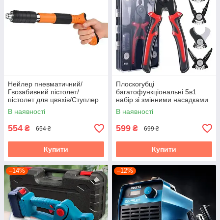
Нейлер пневматичний/
Плоскогубці
Гвозабивний пістолет/
багатофункціональні 5в1
пістолет для цвяхів/Ступлер
набір зі змінними насадками
пневматичний
кусачки бокоріз ножиці
В наявності
В наявності
стрипер
554
599
₴
₴
654 ₴
699 ₴
Купити
Купити
–14%
–12%