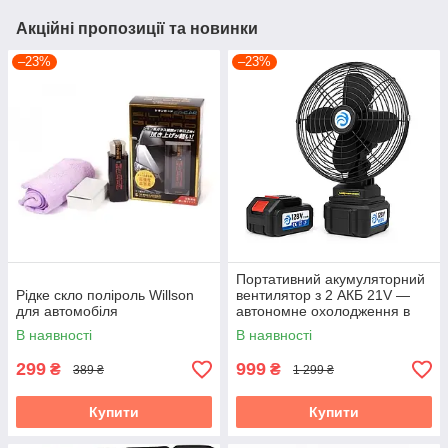
Акційні пропозиції та новинки
–23%
–23%
Портативний акумуляторний
Рідке скло поліроль Willson
вентилятор з 2 АКБ 21V —
для автомобіля
автономне охолодження в
будь-яких умовах
В наявності
В наявності
299
999
₴
₴
389 ₴
1 299 ₴
Купити
Купити