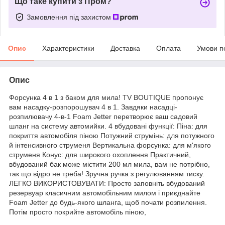
Що таке купити з Пром?
Замовлення під захистом
Опис
Характеристики
Доставка
Оплата
Умови п
Опис
Форсунка 4 в 1 з баком для мила! TV BOUTIQUE пропонує
вам насадку-розпорошувач 4 в 1. Завдяки насадці-
розпилювачу 4-в-1 Foam Jetter перетворює ваш садовий
шланг на систему автомийки. 4 вбудовані функції: Піна: для
покриття автомобіля піною Потужний струмінь: для потужного
й інтенсивного струменя Вертикальна форсунка: для м'якого
струменя Конус: для широкого охоплення Практичний,
вбудований бак може містити 200 мл мила, вам не потрібно,
так що відро не треба! Зручна ручка з регулюванням тиску.
ЛЕГКО ВИКОРИСТОВУВАТИ: Просто заповніть вбудований
резервуар класичним автомобільним милом і приєднайте
Foam Jetter до будь-якого шланга, щоб почати розпилення.
Потім просто покрийте автомобіль піною,