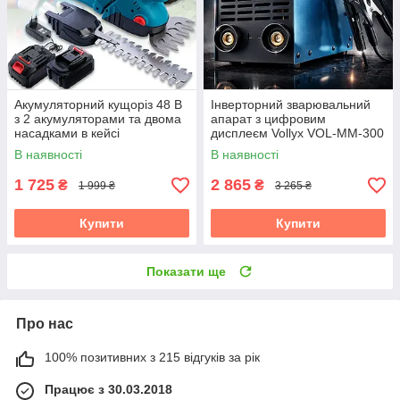
Акумуляторний кущоріз 48 В
Інверторний зварювальний
з 2 акумуляторами та двома
апарат з цифровим
насадками в кейсі
дисплеєм Vollyx VOL-MM-300
220V (20–300 А)
В наявності
В наявності
1 725
2 865
₴
₴
1 999 ₴
3 265 ₴
Купити
Купити
Показати ще
Про нас
100% позитивних з 215 відгуків за рік
Працює з 30.03.2018