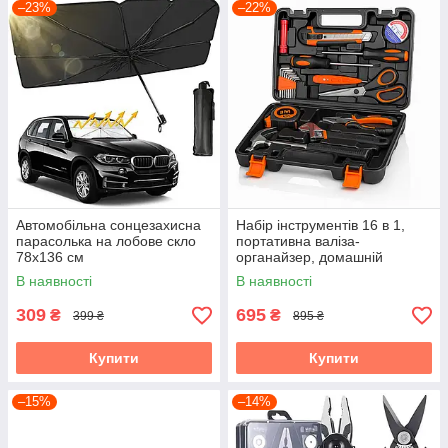
–23%
–22%
Автомобільна сонцезахисна
Набір інструментів 16 в 1,
парасолька на лобове скло
портативна валіза-
78х136 см
органайзер, домашній
ремонтний комплект із
В наявності
В наявності
молотком, викрутками
309
695
₴
₴
399 ₴
895 ₴
Купити
Купити
–15%
–14%