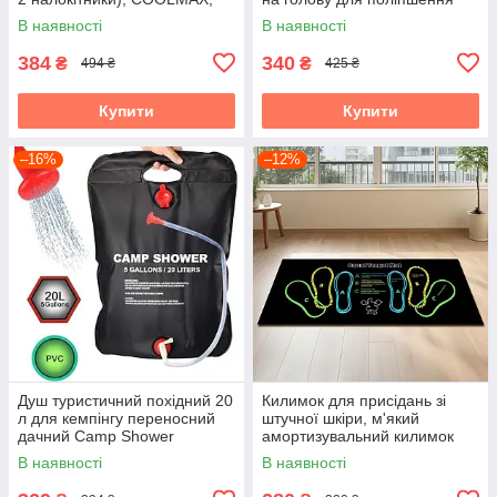
Nylon Oxfor НАБІР
координації та реакції
В наявності
В наявності
384
340
₴
₴
494 ₴
425 ₴
Купити
Купити
–16%
–12%
Душ туристичний похідний 20
Килимок для присідань зі
л для кемпінгу переносний
штучної шкіри, м'який
дачний Camp Shower
амортизувальний килимок
для вправ на колінах,
В наявності
В наявності
універсальний фітнес-
килимок