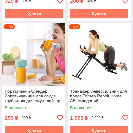
329
280
₴
₴
394 ₴
320 ₴
Купити
Купити
–9%
–5%
Портативний блендер
Тренажер універсальний для
Соковичавниця для соку з
преса Torneo Rabbit Home
трубочкою для смузі шейкер
AB, складаний, з
(RD-121)
регулюванням нахилу та
В наявності
В наявності
комп'ютером
299
1 990
₴
₴
329 ₴
2 090 ₴
Купити
Купити