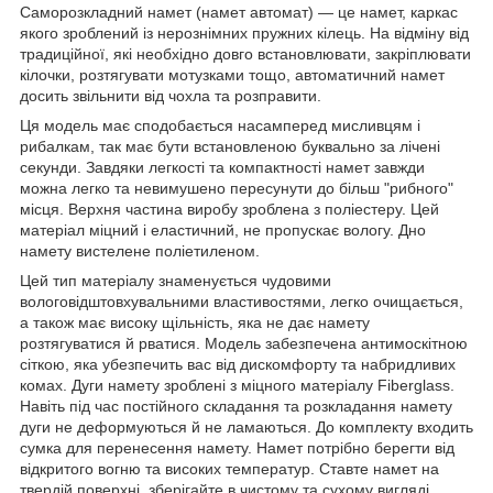
Саморозкладний намет (намет автомат) — це намет, каркас
якого зроблений із нерознімних пружних кілець. На відміну від
традиційної, які необхідно довго встановлювати, закріплювати
кілочки, розтягувати мотузками тощо, автоматичний намет
досить звільнити від чохла та розправити.
Ця модель має сподобається насамперед мисливцям і
рибалкам, так має бути встановленою буквально за лічені
секунди. Завдяки легкості та компактності намет завжди
можна легко та невимушено пересунути до більш "рибного"
місця. Верхня частина виробу зроблена з поліестеру. Цей
матеріал міцний і еластичний, не пропускає вологу. Дно
намету вистелене поліетиленом.
Цей тип матеріалу знаменується чудовими
вологовідштовхувальними властивостями, легко очищається,
а також має високу щільність, яка не дає намету
розтягуватися й рватися. Модель забезпечена антимоскітною
сіткою, яка убезпечить вас від дискомфорту та набридливих
комах. Дуги намету зроблені з міцного матеріалу Fiberglass.
Навіть під час постійного складання та розкладання намету
дуги не деформуються й не ламаються. До комплекту входить
сумка для перенесення намету. Намет потрібно берегти від
відкритого вогню та високих температур. Ставте намет на
твердій поверхні, зберігайте в чистому та сухому вигляді.