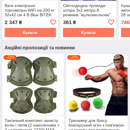
Ваги електронні
Світлодіодна гірлянда-
Ігра
торговельні WiFi на 200 кг
штора 3х2 метра 8
авто
32х42 см 4 В Blue BITEK
режимів "мультикольова"
28 з
TCS-R2-200
світло з USB і пультом ДК
акум
2 347
361
746
₴
₴
Купити
Купити
Акційні пропозиції та новинки
–22%
–20%
Тактичний комплект захисту
Тренажер для боксу
колін і ліктів (2 наколінники +
боксерський м'яч з пов'язкою
2 налокітники), COOLMAX,
на голову для поліпшення