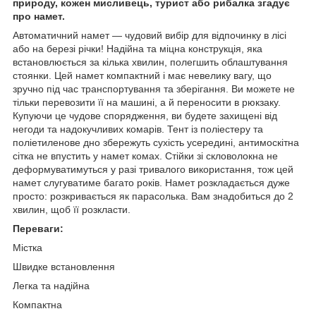
природу, кожен мисливець, турист або рибалка згадує
про намет.
Автоматичний намет — чудовий вибір для відпочинку в лісі
або на березі річки! Надійна та міцна конструкція, яка
встановлюється за кілька хвилин, полегшить облаштування
стоянки. Цей намет компактний і має невелику вагу, що
зручно під час транспортування та зберігання. Ви можете не
тільки перевозити її на машині, а й переносити в рюкзаку.
Купуючи це чудове спорядження, ви будете захищені від
негоди та надокучливих комарів. Тент із поліестеру та
поліетиленове дно збережуть сухість усередині, антимоскітна
сітка не впустить у намет комах. Стійки зі скловолокна не
деформуватимуться у разі тривалого використання, тож цей
намет слугуватиме багато років. Намет розкладається дуже
просто: розкривається як парасолька. Вам знадобиться до 2
хвилин, щоб її розкласти.
Переваги:
Містка
Швидке встановлення
Легка та надійна
Компактна