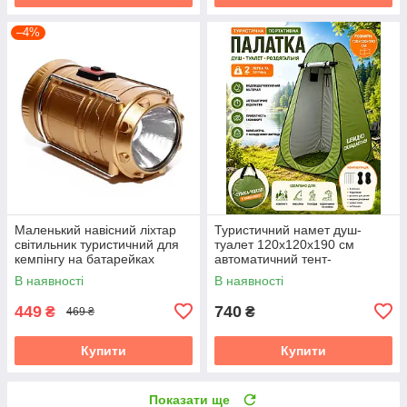
–4%
Маленький навісний ліхтар
Туристичний намет душ-
світильник туристичний для
туалет 120х120х190 см
кемпінгу на батарейках
автоматичний тент-
яскравий кормпактний YF-
роздевалка для літнього
В наявності
В наявності
5200
кемпінгу походу риболовлі
449
740
₴
₴
469 ₴
Купити
Купити
Показати ще