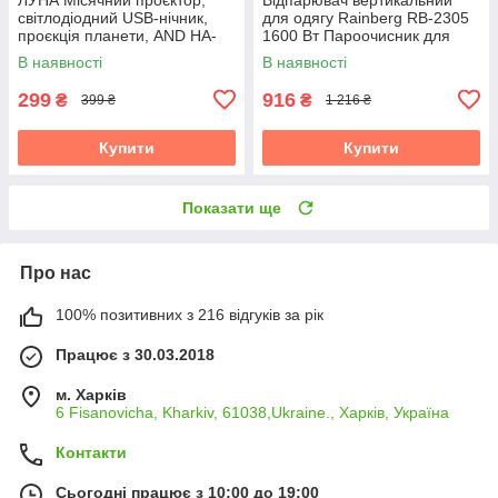
світлодіодний USB-нічник,
для одягу Rainberg RB-2305
проєкція планети, AND HA-
1600 Вт Пароочисник для
126
штор і постільної білизни
В наявності
В наявності
299
916
₴
₴
399 ₴
1 216 ₴
Купити
Купити
Показати ще
Про нас
100% позитивних з 216 відгуків за рік
Працює з 30.03.2018
м. Харків
6 Fisanovicha, Kharkiv, 61038,Ukraine., Харків, Україна
Контакти
Сьогодні працює з 10:00 до 19:00