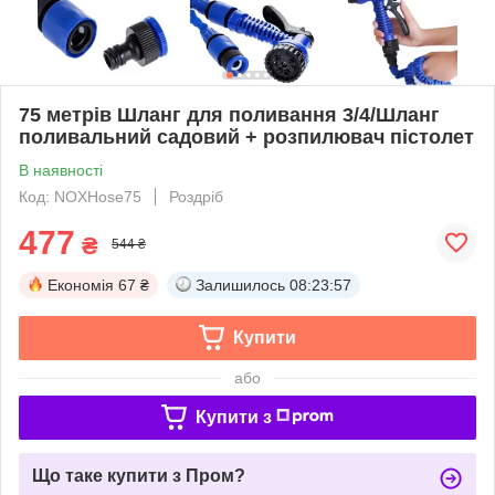
75 метрів Шланг для поливання 3/4/Шланг
поливальний садовий + розпилювач пістолет
В наявності
Код: NOXHose75
Роздріб
477
₴
544 ₴
Економія
67 ₴
Залишилось
08:23:56
Купити
або
Купити з
Що таке купити з Пром?