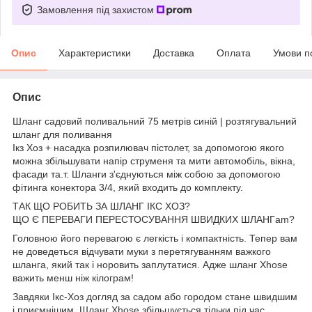
Замовлення під захистом
Опис
Характеристики
Доставка
Оплата
Умови п
Опис
Шланг садовий поливальний 75 метрів синій | розтягувальний
шланг для поливання
Ікз Хоз + насадка розпилювач пістолет, за допомогою якого
можна збільшувати напір струменя та мити автомобіль, вікна,
фасади та.т. Шланги з'єднуються між собою за допомогою
фітинга конектора 3/4, який входить до комплекту.
ТАК ЩО РОБИТЬ ЗА ШЛАНГ ІКС ХОЗ?
ЩО Є ПЕРЕВАГИ ПЕРЕСТОСУВАННЯ ШВИДКИХ ШЛАНГam?
Головною його перевагою є легкість і компактність. Тепер вам
не доведеться відчувати муки з перетягуванням важкого
шланга, який так і норовить заплутатися. Адже шланг Xhose
важить менш ніж кілограм!
Завдяки Ікс-Хоз догляд за садом або городом стане швидшим
і приємнішим. Шланг Xhose збільшується тільки під час