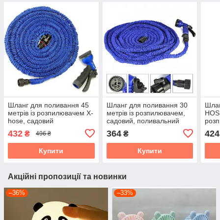
Шланг для поливання 45
Шланг для поливання 30
Шлан
метрів із розпилювачем X-
метрів із розпилювачем,
HOSE
hose, садовий
садовий, поливальний
розп
поливальний, шланг-
СИНІЙ X HOSE 3
шлан
432
364
424
₴
₴
496 ₴
гармошка
для 
Купити
Купити
Акційні пропозиції та новинки
–36%
–33%