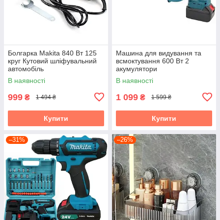
Болгарка Makita 840 Вт 125
Машина для видування та
круг Кутовий шліфувальний
всмоктування 600 Вт 2
автомобіль
акумулятори
В наявності
В наявності
999
1 099
₴
₴
1 494 ₴
1 599 ₴
Купити
Купити
–31%
–26%