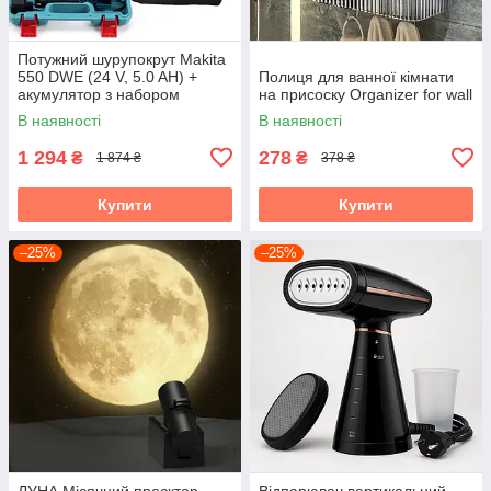
Потужний шурупокрут Makita
550 DWE (24 V, 5.0 AH) +
Полиця для ванної кімнати
акумулятор з набором
на присоску Organizer for wall
інструментів "Макіта"
В наявності
В наявності
1 294
278
₴
₴
1 874 ₴
378 ₴
Купити
Купити
–25%
–25%
ЛУНА Місячний проєктор,
Відпарювач вертикальний