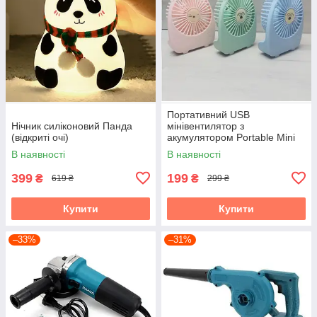
Портативний USB
Нічник силіконовий Панда
мінівентилятор з
(відкриті очі)
акумулятором Portable Mini
Fan (настільний)
В наявності
В наявності
399
199
₴
₴
619 ₴
299 ₴
Купити
Купити
–33%
–31%