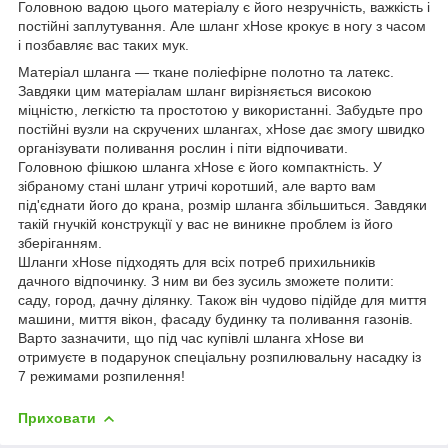
Головною вадою цього матеріалу є його незручність, важкість і
постійні заплутування. Але шланг xHose крокує в ногу з часом
і позбавляє вас таких мук.
Матеріал шланга — ткане поліефірне полотно та латекс.
Завдяки цим матеріалам шланг вирізняється високою
міцністю, легкістю та простотою у використанні. Забудьте про
постійні вузли на скручених шлангах, xHose дає змогу швидко
організувати поливання рослин і піти відпочивати.
Головною фішкою шланга xHose є його компактність. У
зібраному стані шланг утричі коротший, але варто вам
під'єднати його до крана, розмір шланга збільшиться. Завдяки
такій гнучкій конструкції у вас не виникне проблем із його
зберіганням.
Шланги xHose підходять для всіх потреб прихильників
дачного відпочинку. З ним ви без зусиль зможете полити:
саду, город, дачну ділянку. Також він чудово підійде для миття
машини, миття вікон, фасаду будинку та поливання газонів.
Варто зазначити, що під час купівлі шланга xHose ви
отримуєте в подарунок спеціальну розпилювальну насадку із
7 режимами розпилення!
Приховати