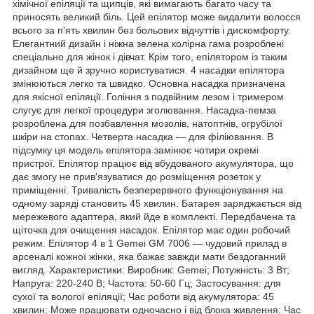
хімічної епіляції та щипців, які вимагають багато часу та
приносять великий біль. Цей епілятор може видалити волосся
всього за п'ять хвилин без больових відчуттів і дискомфорту.
Елегантний дизайн і ніжна зелена колірна гама розроблені
спеціально для жінок і дівчат. Крім того, епілятором із таким
дизайном ще й зручно користуватися. 4 насадки епілятора
змінюються легко та швидко. Основна насадка призначена
для якісної епіляції. Гоління з подвійним лезом і тримером
слугує для легкої процедури зголювання. Насадка-пемза
розроблена для позбавлення мозолів, натоптнів, огрубілої
шкіри на стопах. Четверта насадка — для філіювання. В
підсумку ця модель епілятора замінює чотири окремі
пристрої. Епілятор працює від вбудованого акумулятора, що
дає змогу не прив'язуватися до розміщення розеток у
приміщенні. Тривалість безперервного функціонування на
одному заряді становить 45 хвилин. Батарея заряджається від
мережевого адаптера, який йде в комплекті. Передбачена та
щіточка для очищення насадок. Епілятор має один робочий
режим. Епілятор 4 в 1 Gemei GM 7006 — чудовий прилад в
арсеналі кожної жінки, яка бажає завжди мати бездоганний
вигляд. Характеристики: Виробник: Gemei; Потужність: 3 Вт;
Напруга: 220-240 В; Частота: 50-60 Гц; Застосування: для
сухої та вологої епіляції; Час роботи від акумулятора: 45
хвилин; Може працювати одночасно і від блока живлення; Час