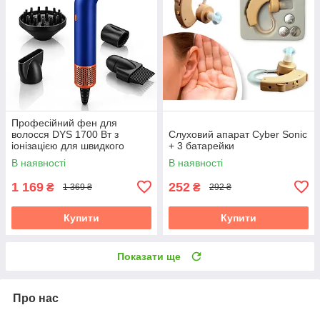
Професійний фен для
волосся DYS 1700 Вт з
Слуховий апарат Cyber Sonic
іонізацією для швидкого
+ 3 батарейки
сушіння 110 000 об/хв
В наявності
В наявності
1 169
252
₴
₴
1 369 ₴
292 ₴
Купити
Купити
Показати ще
Про нас