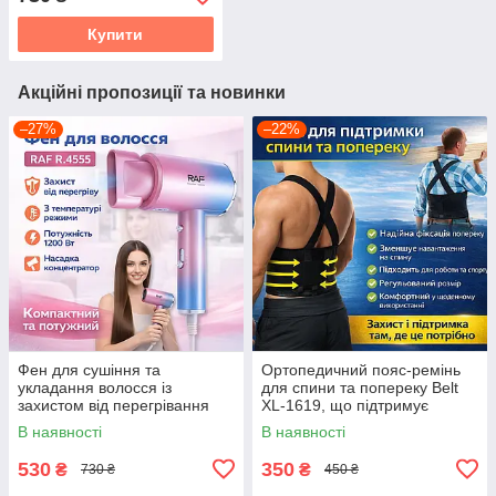
Купити
Акційні пропозиції та новинки
–27%
–22%
Фен для сушіння та
Ортопедичний пояс-ремінь
укладання волосся із
для спини та попереку Belt
захистом від перегрівання
XL-1619, що підтримує
та концентратором RAF
еластичний корсет із
В наявності
В наявності
R.4555 1200W
регулюванням,
універсальний
530
350
₴
₴
730 ₴
450 ₴