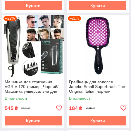
Купити
Купити
–22%
–21%
Машинка для стриження
Гребінець для волосся
VGR V-120 тример, Чорний/
Janeke Small Superbrush The
Машинка універсальна для
Original Italian чорний
стриження волосся
В наявності
В наявності
545
184
₴
₴
695 ₴
234 ₴
Купити
Купити