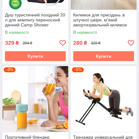
Душ туристичний похідний 20
Килимок для присідань зі
л для кемпінгу переносний
штучної шкіри, м'який
дачний Camp Shower
амортизувальний килимок
для вправ на колінах,
В наявності
В наявності
універсальний фітнес-
килимок
329
280
₴
₴
394 ₴
320 ₴
Купити
Купити
–9%
–5%
Портативний блендер
Тренажер універсальний для