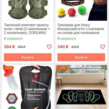
Тактичний комплект захисту
Тренажер для боксу
колін і ліктів (2 наколінники +
боксерський м'яч з пов'язкою
2 налокітники), COOLMAX,
на голову для поліпшення
Nylon Oxfor НАБІР
координації та реакції
В наявності
В наявності
384
340
₴
₴
494 ₴
425 ₴
Купити
Купити
–16%
–12%