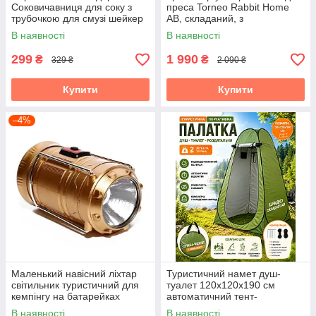
Соковичавниця для соку з
преса Torneo Rabbit Home
трубочкою для смузі шейкер
AB, складаний, з
(RD-121)
регулюванням нахилу та
В наявності
В наявності
комп'ютером
299
1 990
₴
₴
329 ₴
2 090 ₴
Купити
Купити
–4%
Маленький навісний ліхтар
Туристичний намет душ-
світильник туристичний для
туалет 120х120х190 см
кемпінгу на батарейках
автоматичний тент-
яскравий кормпактний YF-
роздевалка для літнього
В наявності
В наявності