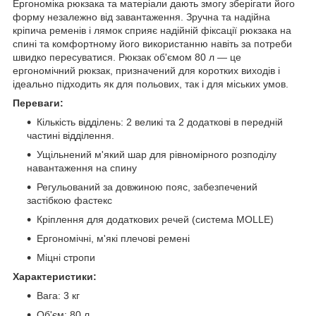
Ергономіка рюкзака та матеріали дають змогу зберігати його
форму незалежно від завантаження. Зручна та надійна
кріпича ременів і лямок сприяє надійній фіксації рюкзака на
спині та комфортному його використанню навіть за потреби
швидко пересуватися. Рюкзак об'ємом 80 л — це
ергономічний рюкзак, призначений для коротких виходів і
ідеально підходить як для польових, так і для міських умов.
Переваги:
Кількість відділень: 2 великі та 2 додаткові в передній
частині відділення.
Ущільнений м'який шар для рівномірного розподілу
навантаження на спину
Регульований за довжиною пояс, забезпечений
застібкою фастекс
Кріплення для додаткових речей (система MOLLE)
Ергономічні, м'які плечові ремені
Міцні стропи
Характеристики:
Вага: 3 кг
Об'єм: 80 л