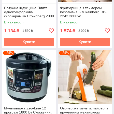
Потужна індукційна Плита
Фритюрниця з таймером
однокомфоркова
безоливна 6 л Rainberg RB-
склокераміка Crownberg 2000
2242 3800W
Вт
аерофритюрниця
В наявності
В наявності
1 134
1 574
₴
₴
1 530 ₴
2 099 ₴
Купити
Купити
–24%
–24%
Мультиварка Zep-Line 12
Овочерізка мультислайсер із
програм 1800 Вт Смаження,
пружинним механізмом