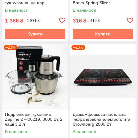
тушкування, на парі,
Brava Spring Slicer
йогуртниця
В наявності
В наявності
1 386
316
₴
₴
1 831 ₴
416 ₴
Купити
Купити
–23%
–23%
Подрібнювач кухонний
Двокомфоркова настільна
Zepline ZP-00219, 3000 Вт, 2
інфрачервона електроплита
чаші 3.2 л
Crownberg 2000 Вт
В наявності
В наявності