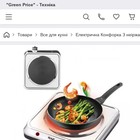
"Green Price" - Техніка
Товари
Все для кухні
Електрична Конфорка З неіржа