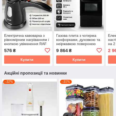
Електрична кавоварка з
Газова плита з чотирма
Елек
рівномірним нагріванням і
конфорками, духовкою та
наст
кнопкою увімкнення RAF
неіржавкою поверхнею
на 2
R.7206 500W
RAF 8514
Cro
576
9 864
2 9
₴
₴
Купити
Купити
Акційні пропозиції та новинки
–32%
–31%