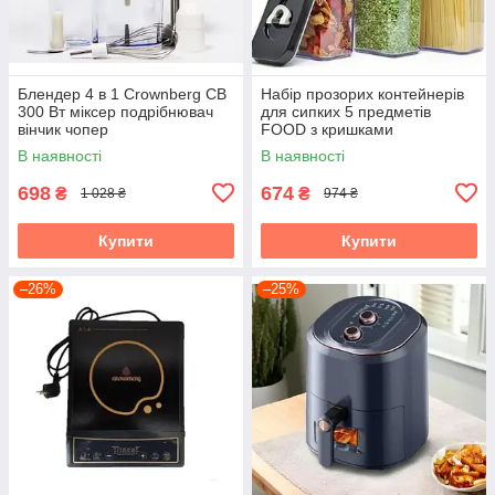
Блендер 4 в 1 Crownberg CB
Набір прозорих контейнерів
300 Вт міксер подрібнювач
для сипких 5 предметів
вінчик чопер
FOOD з кришками
В наявності
В наявності
698
674
₴
₴
1 028 ₴
974 ₴
Купити
Купити
–26%
–25%