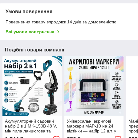
Умови повернення
Повернення товару впродовж 14 днів за домовленістю
Всі умови повернення
Подібні товари компанії
Акумуляторний садовий
Універсальні акрилові
Мані
набір 2 в 1 MK-150B 48 V,
маркери MAP-10 на 24
пред
мініпила ланцюгова та
відтінки — набір 12 шт. у
проф
тример для трави з
зручному кейсі для
для 