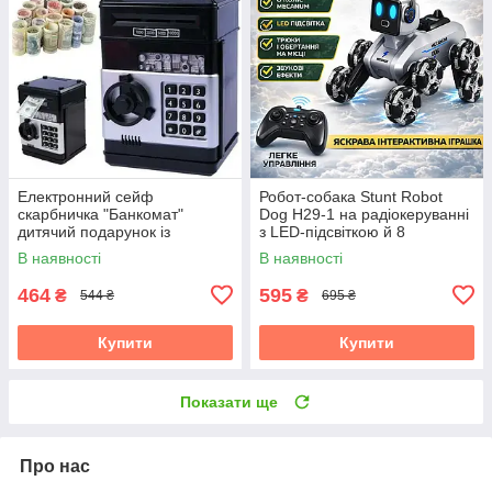
Електронний сейф
Робот-собака Stunt Robot
скарбничка "Банкомат"
Dog H29-1 на радіокеруванні
дитячий подарунок із
з LED-підсвіткою й 8
кодовим замком
колесами Mecanum
В наявності
В наявності
464
595
₴
₴
544 ₴
695 ₴
Купити
Купити
Показати ще
Про нас