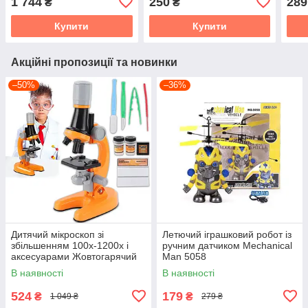
1 744
250
289
₴
₴
телескопічною штангою
творчості та декору
Купити
Купити
Акційні пропозиції та новинки
–50%
–36%
Дитячий мікроскоп зі
Летючий іграшковий робот із
збільшенням 100х-1200х і
ручним датчиком Mechanical
аксесуарами Жовтогарячий
Man 5058
В наявності
В наявності
524
179
₴
₴
1 049 ₴
279 ₴