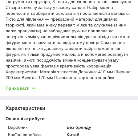
інструменти перукаря, 3 тести для ліплення та інші аксесуари.
Створи стильну зачіску у своєму салоні. Набір можна
переносити та зберігати оскільки він постачається з валізкою.
Тісто для ліплення — прекрасний матеріал для дитячої
творчості, який має низку переваг: м'яке та слухняне (з ним
легко працювати) не забруднює руки не прилипає до
поверхонь змішування різних кольорів дає нові відтінки готові
фігурки можна висушити на відкритому повітрі Сам процес
ліплення не тільки дає змогу створити найрізноманітніші
фігури, які тільки придумає малюк, а й допомагає розвинути
навички, як-от: посидючість вміння концентрувати увагу
просторова уява фантазія креативність координація
Характеристики: Матеріал: пластик Довжина: 410 мм Ширина:
200 мм Висота: 170 мм Паковання: картонна коробка
Приховати
Характеристики
Основні атрибути
Виробник
Без бренду
Країна виробник
Китай