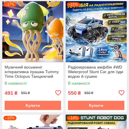
–17%
–15%
Музичний восьминіг
Радіокерована амфібія 4WD
інтерактивна іграшка Tummy
Waterproof Stunt Car для їзди
Time Octopus Танцюючий
водою й сушею
Восьминіг
В наявності
В наявності
491
550
₴
₴
591 ₴
650 ₴
Купити
Купити
–15%
–14%