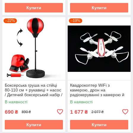
Купити
Купити
–22%
–19%
Боксерська груша на стійці
Квадрокоптер WiFi з
80-110 см + рукавиці + насос
камерою, дрон на
/ Дитячий боксерський набір /
радіокеруванні з камерою й
Груша для боксу
підсвіткою QY66-R2A/R02
В наявності
В наявності
690
1 677
₴
₴
890 ₴
2 077 ₴
Купити
Купити