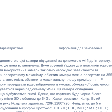
Характеристики
Інформація для замовлення
опомогою цієї камери під'єднаної за допомогою wi-fi до інтернету,
м, де вона встановлена. Дуже зручний ґаджет для власників торгов
Для використання камери так само необхідно завантажити та
яки поворотному механізму, об'єктив камери можна повертати на 35
 дасть можливість обстежити максимальну площу приміщення. IP-
могу передавати відеозображення в умовах обмеженої освітленості
бувається через радіоканалу Wi-Fi. Ця камера обладнана
що відбувається вночі. Єдине, що картинка буде чорно-білого
ту micro SD з обсягом до 64Gb. Характеристики: Колір: Білий
уху Роздільна здатність: 720P:1280*720 ІЧ-підсвітка: до 5 м
Вбудований мікрофон Протокол: TCP / IP, UDP, IMCP, SMTP, HTTP,