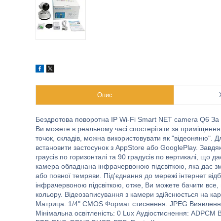
Опис
Бездротова поворотна IP Wi-Fi Smart NET camera Q6 За д
Ви можете в реальному часі спостерігати за приміщення
точок, складів, можна використовувати як "відеоняню". 
встановити застосунок з AppStore або GooglePlay. Завд
граусів по горизонталі та 90 градусів по вертикалі, що
камера обладнана інфрачервоною підсвіткою, яка дає з
або повної темряви. Під'єднання до мережі інтернет від
інфрачервоною підсвіткою, отже, Ви можете бачити все, 
кольору. Відеозаписування з камери здійснюється на кар
Матрица: 1/4" CMOS Формат стиснення: JPEG Виявлення р
Мінімальна освітленість: 0 Lux Аудіостиснення: ADPCM 