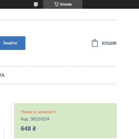
Кошик
Знайти
КОШИК
ТА
Немає в наявності
Код:
381116224
648 ₴