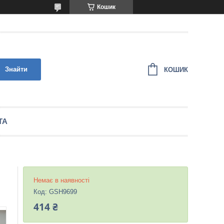
Кошик
Знайти
КОШИК
ТА
Немає в наявності
Код:
GSH9699
414 ₴