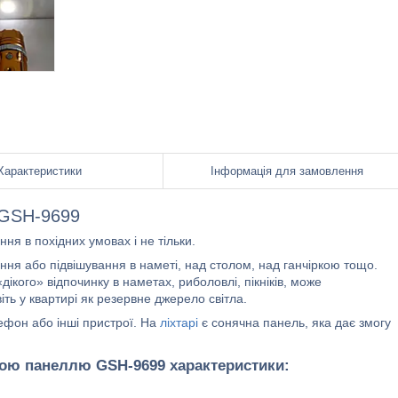
Характеристики
Інформація для замовлення
ї GSH-9699
ня в похідних умовах і не тільки.
ння або підвішування в наметі, над столом, над ганчіркою тощо.
ікого» відпочинку в наметах, риболовлі, пікніків, може
віть у квартирі як резервне джерело світла.
ефон або інші пристрої. На
ліхтарі
є сонячна панель, яка дає змогу
ною панеллю GSH-9699 характеристики: