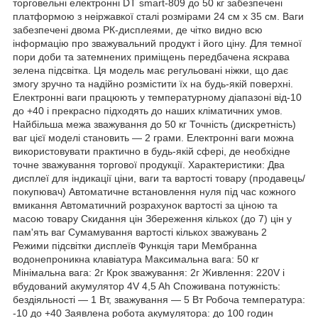
торговельні електронні DT smart-809 до 50 кг забезпечені
платформою з неіржавкої сталі розмірами 24 см x 35 см. Ваги
забезпечені двома РК-дисплеями, де чітко видно всю
інформацію про зважувальний продукт і його ціну. Для темної
пори доби та затемнених приміщень передбачена яскрава
зелена підсвітка. Ця модель має регульовані ніжки, що дає
змогу зручно та надійно розмістити їх на будь-якій поверхні.
Електронні ваги працюють у температурному діапазоні від-10
до +40 і прекрасно підходять до наших кліматичних умов.
Найбільша межа зважування до 50 кг Точність (дискретність)
ваг цієї моделі становить — 2 грами. Електронні ваги можна
використовувати практично в будь-якій сфері, де необхідне
точне зважування торгової продукції. Характеристики: Два
дисплеї для індикації ціни, ваги та вартості товару (продавець/
покупювач) Автоматичне встановлення нуля під час кожного
вмикання Автоматичний розрахунок вартості за ціною та
масою товару Скидання цін Збереження кількох (до 7) цін у
пам'ять ваг Сумамування вартості кількох зважувань 2
Режими підсвітки дисплеїв Функція тари Мембранна
водонепроникна клавіатура Максимальна вага: 50 кг
Мінімальна вага: 2г Крок зважування: 2г Живлення: 220V і
вбудований акумулятор 4V 4,5 Ah Споживана потужність:
бездіяльності — 1 Вт, зважування — 5 Вт Робоча температура:
-10 до +40 Заявлена робота акумулятора: до 100 годин