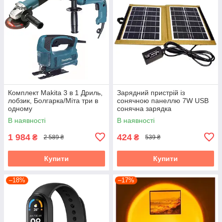
Комплект Makita 3 в 1 Дриль,
Зарядний пристрій із
лобзик, Болгарка/Міта три в
сонячною панеллю 7W USB
одному
сонячна зарядка
В наявності
В наявності
1 984
424
₴
₴
2 589 ₴
539 ₴
Купити
Купити
–18%
–17%