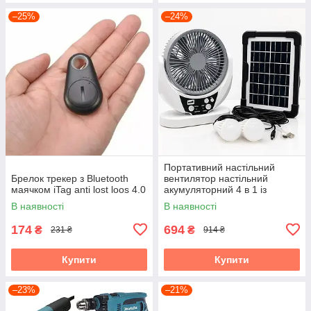
–25%
–24%
Портативний настільний
Брелок трекер з Bluetooth
вентилятор настільний
маячком iTag anti lost loos 4.0
акумуляторний 4 в 1 із
сонячною панеллю для
В наявності
В наявності
кемпінгу та дому
174
694
₴
₴
231 ₴
914 ₴
Купити
Купити
–23%
–21%