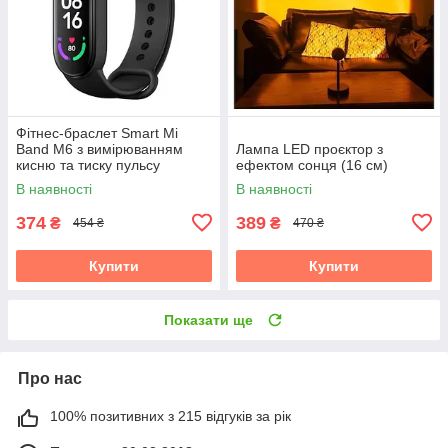
Фітнес-браслет Smart Mi
Band M6 з вимірюванням
Лампа LED проєктор з
кисню та тиску пульсу
ефектом сонця (16 см)
В наявності
В наявності
374
389
₴
₴
454 ₴
470 ₴
Купити
Купити
Показати ще
Про нас
100% позитивних з 215 відгуків за рік