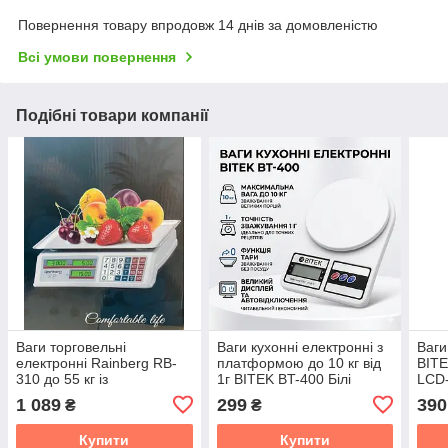
Повернення товару впродовж 14 днів за домовленістю
Всі умови повернення
Подібні товари компанії
Ваги торговельні
Ваги кухонні електронні з
Ваги
електронні Rainberg RB-
платформою до 10 кг від
BITE
310 до 55 кг із
1г BITEK BT-400 Білі
LCD-
лічильником ціни
побу
1 089
299
390
₴
₴
Купити
Купити