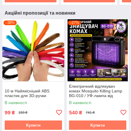
Акційні пропозиції та новинки
–38%
–27%
Електричний відлякувач
10 м Найякісніший ABS
комах Mosquito Killing Lamp
пластик для 3D-ручки
BG-010 / УФ-лампа від
комарів 360° USB / Настінний
В наявності
В наявності
знищувач комах
99
540
₴
₴
159 ₴
741 ₴
Купити
Купити