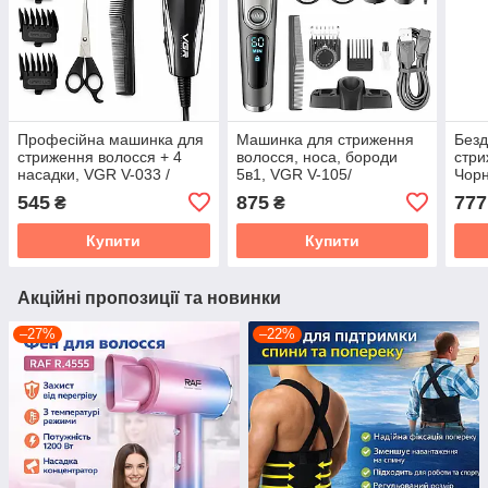
Професійна машинка для
Машинка для стриження
Безд
стриження волосся + 4
волосся, носа, бороди
стри
насадки, VGR V-033 /
5в1, VGR V-105/
Чор
Чоловічий тример
Бездротовий
стри
545
875
777
₴
₴
акумуляторний тример/
боро
Електробритва
Купити
Купити
Акційні пропозиції та новинки
–27%
–22%