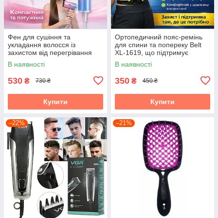
Фен для сушіння та
Ортопедичний пояс-ремінь
укладання волосся із
для спини та попереку Belt
захистом від перегрівання
XL-1619, що підтримує
та концентратором RAF
еластичний корсет із
В наявності
В наявності
R.4555 1200W
регулюванням,
універсальний
530
350
₴
₴
730 ₴
450 ₴
Купити
Купити
–22%
–21%