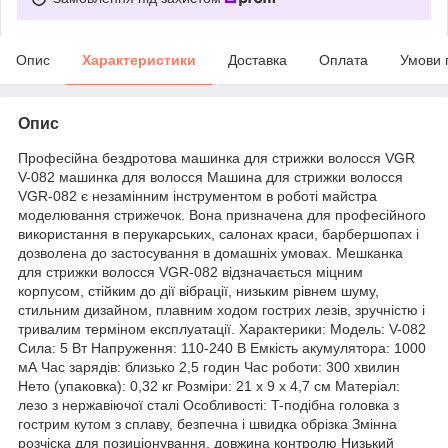
Опис
Характеристики
Доставка
Оплата
Умови 
Опис
Професійна бездротова машинка для стрижки волосся VGR
V-082 машинка для волосся Машина для стрижки волосся
VGR-082 є незамінним інструментом в роботі майстра
моделювання стрижечок. Вона призначена для професійного
використання в перукарських, салонах краси, барбершопах і
дозволена до застосування в домашніх умовах. Мешканка
для стрижки волосся VGR-082 відзначається міцним
корпусом, стійким до дії вібрації, низьким рівнем шуму,
стильним дизайном, плавним ходом гострих лезів, зручністю і
тривалим терміном експлуатації. Характерики: Модель: V-082
Сила: 5 Вт Напруження: 110-240 В Емкість акумулятора: 1000
мА Час зарядів: близько 2,5 годин Час роботи: 300 хвилин
Нето (упаковка): 0,32 кг Розміри: 21 х 9 х 4,7 см Матеріал:
лезо з нержавіючої сталі Особливості: T-подібна головка з
гострим кутом з сплаву, безпечна і швидка обрізка Змінна
розчіска для позиціонування, довжина контролю Низький