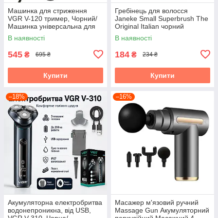
Машинка для стриження
Гребінець для волосся
VGR V-120 тример, Чорний/
Janeke Small Superbrush The
Машинка універсальна для
Original Italian чорний
стриження волосся
В наявності
В наявності
545
184
₴
₴
695 ₴
234 ₴
Купити
Купити
–18%
–16%
Акумуляторна електробритва
Масажер м'язовий ручний
водонепроникна, від USB,
Massage Gun Акумуляторний
VGR V-310, Чорна/
перкусійний Масажний 4