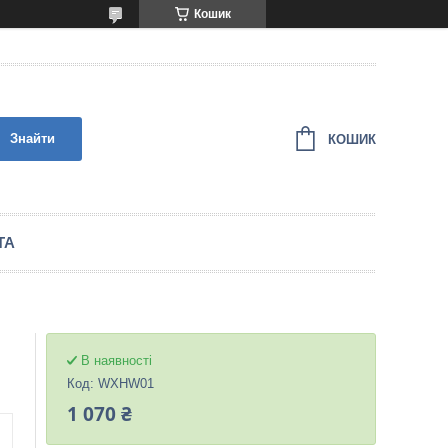
Кошик
Знайти
КОШИК
ТА
В наявності
Код:
WXHW01
1 070 ₴