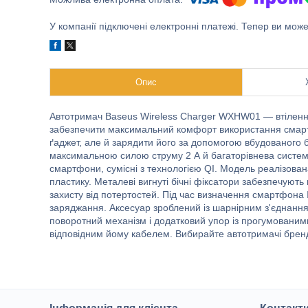
У компанії підключені електронні платежі. Тепер ви мож
Опис
Автотримач Baseus Wireless Charger WXHW01 — втілення 
забезпечити максимальний комфорт використання смартф
ґаджет, але й зарядити його за допомогою вбудованого 
максимальною силою струму 2 А й багаторівнева система
смартфони, сумісні з технологією QI. Модель реалізована
пластику. Металеві вигнуті бічні фіксатори забезпечують 
захисту від потертостей. Під час визначення смартфона
заряджання. Аксесуар зроблений із шарнірним з'єднання
поворотний механізм і додатковий упор із прогумованим
відповідним йому кабелем. Вибирайте автотримачі брен