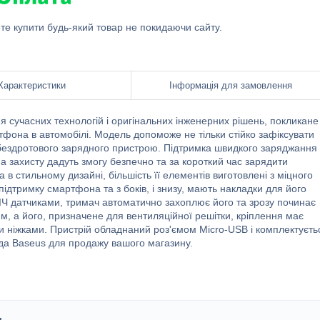
ете купити будь-який товар не покидаючи сайту.
Характеристики
Інформація для замовлення
сучасних технологій і оригінальних інженерних рішень, покликане
она в автомобілі. Модель допоможе не тільки стійко зафіксувати
бездротового зарядного пристрою. Підтримка швидкого заряджання 
 захисту дадуть змогу безпечно та за короткий час зарядити
 в стильному дизайні, більшість її елементів виготовлені з міцного
підтримку смартфона та з боків, і знизу, мають накладки для його
 ІЧ датчиками, тримач автоматично захоплює його та зрозу починає
м, а його, призначене для вентиляційної решітки, кріплення має
и ніжками. Пристрій обладнаний роз'ємом Micro-USB і комплектуєть
да Baseus для продажу вашого магазину.