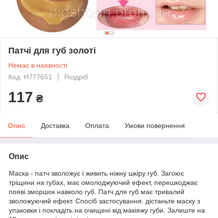
Патчі для губ золоті
Немає в наявності
Код: H777651
Роздріб
117
₴
Опис
Доставка
Оплата
Умови повернення
Опис
Маска - патч зволожує і живить ніжну шкіру губ. Загоює
тріщини на губах, має омолоджуючий ефект, перешкоджає
появі зморшок навколо губ. Патч для губ має тривалий
зволожуючий ефект. Спосіб застосування: дістаньте маску з
упаковки і покладіть на очищені від макіяжу губи. Залиште на