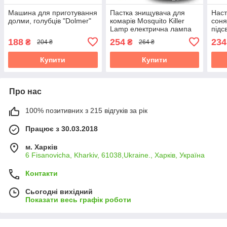
Машина для приготування
Пастка знищувача для
Наст
долми, голубців "Dolmer"
комарів Mosquito Killer
сон
Lamp електрична лампа
підс
вбивця комарів працює від
саду
188
254
234
₴
₴
204 ₴
264 ₴
USB
Купити
Купити
Про нас
100% позитивних з 215 відгуків за рік
Працює з 30.03.2018
м. Харків
6 Fisanovicha, Kharkiv, 61038,Ukraine., Харків, Україна
Контакти
Сьогодні вихідний
Показати весь графік роботи