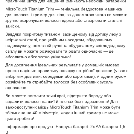
практична щітка для чищення Вмикають необхідні батарейки
MicroTouch Titanium Trim — геніальна бездротова машинка
для волосся і тример для тіла, за допомогою якого ви можете
зручно вкорочувати волосся вдома або створювати стильні
зачіски.
Завдяки покритому титаном, захищеному від дотику лезу з
неіржавкої сталі, прецизійним насадкам, вбудованому
подовжувачу, нековзній ручці та вбудованому світлодіодному
світлу ви можете розчісувати та різати одночасно — це
абсолютно абсолютно унікально!
Для досягнення ідеальних результатів у домашніх умовах
просто надіньте правильну насадку потрібної довжини (у вас є
вибір між довгими, середніми або короткими), й одним рухом
розчісуйте та стрибайте волосся без особливих зусиль
одночасно.
Ви можете поголити точні краї, підстригти бороду або
видалити волосся на шиї й плечах без подразнення! Для
важкодоступних місць MicroTouch Titanium Trim може бути
збільшена на 40 міліметрів, жоден інший тример не може
цього зробити!
Інформація про продукт: Напруга батареї: 2x AA батарея 1,5
В