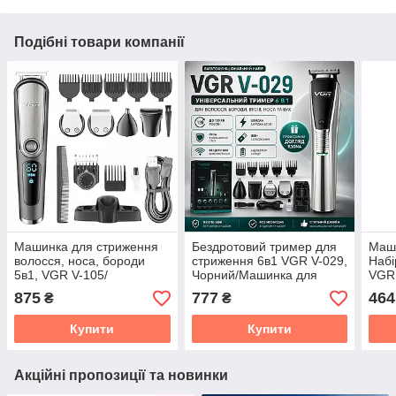
Подібні товари компанії
Машинка для стриження
Бездротовий тример для
Маши
волосся, носа, бороди
стриження 6в1 VGR V-029,
Набі
5в1, VGR V-105/
Чорний/Машинка для
VGR 
Бездротовий
стриження/тример для
875
777
464
₴
₴
акумуляторний тример/
бороди/тример для носа
Електробритва
Купити
Купити
Акційні пропозиції та новинки