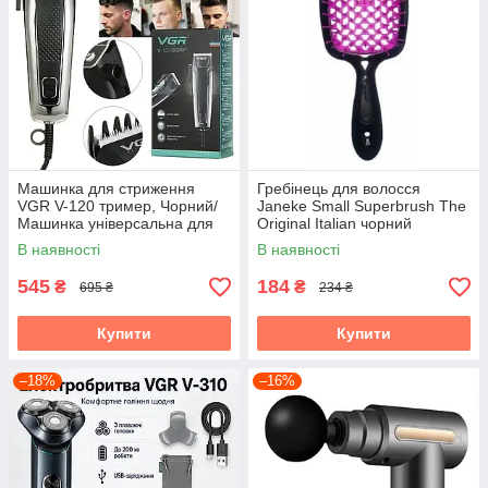
Машинка для стриження
Гребінець для волосся
VGR V-120 тример, Чорний/
Janeke Small Superbrush The
Машинка універсальна для
Original Italian чорний
стриження волосся
В наявності
В наявності
545
184
₴
₴
695 ₴
234 ₴
Купити
Купити
–18%
–16%