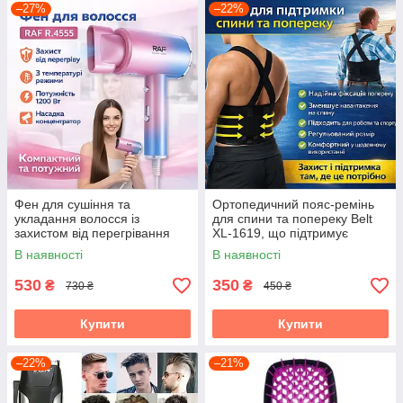
–27%
–22%
Фен для сушіння та
Ортопедичний пояс-ремінь
укладання волосся із
для спини та попереку Belt
захистом від перегрівання
XL-1619, що підтримує
та концентратором RAF
еластичний корсет із
В наявності
В наявності
R.4555 1200W
регулюванням,
універсальний
530
350
₴
₴
730 ₴
450 ₴
Купити
Купити
–22%
–21%