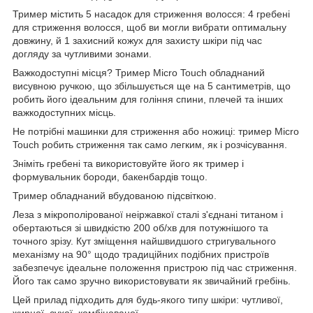
Тример містить 5 насадок для стриження волосся: 4 гребені
для стриження волосся, щоб ви могли вибрати оптимальну
довжину, й 1 захисний кожух для захисту шкіри під час
догляду за чутливими зонами.
Важкодоступні місця? Тример Micro Touch обладнаний
висувною ручкою, що збільшується ще на 5 сантиметрів, що
робить його ідеальним для гоління спини, плечей та інших
важкодоступних місць.
Не потрібні машинки для стриження або ножиці: тример Micro
Touch робить стриження так само легким, як і розчісування.
Зніміть гребені та використовуйте його як тример і
формувальник бороди, бакенбардів тощо.
Тример обладнаний вбудованою підсвіткою.
Леза з мікрополірованої неіржавкої сталі з'єднані титаном і
обертаються зі швидкістю 200 об/хв для потужнішого та
точного зрізу. Кут зміщення найшвидшого стригувального
механізму на 90° щодо традиційних подібних пристроїв
забезпечує ідеальне положення пристрою під час стриження.
Його так само зручно використовувати як звичайний гребінь.
Цей прилад підходить для будь-якого типу шкіри: чутливої,
жирної, сухої, комбінованої.