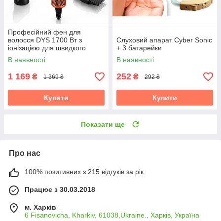
Професійний фен для
волосся DYS 1700 Вт з
Слуховий апарат Cyber Sonic
іонізацією для швидкого
+ 3 батарейки
сушіння 110 000 об/хв
В наявності
В наявності
1 169
252
₴
₴
1 369 ₴
292 ₴
Купити
Купити
Показати ще
Про нас
100% позитивних з 215 відгуків за рік
Працює з 30.03.2018
м. Харків
6 Fisanovicha, Kharkiv, 61038,Ukraine., Харків, Україна