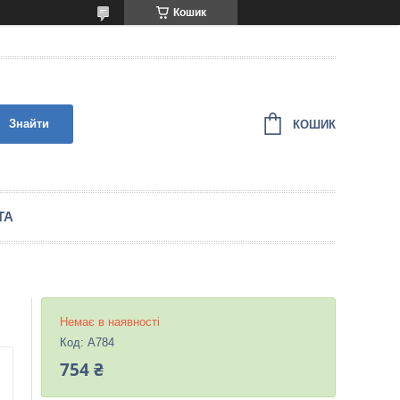
Кошик
Знайти
КОШИК
ТА
Немає в наявності
Код:
A784
754 ₴