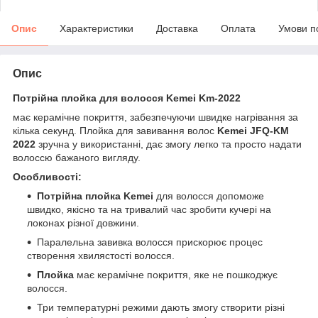
Опис
Характеристики
Доставка
Оплата
Умови п
Опис
Потрійна плойка для волосся Kemei Km-2022
має керамічне покриття, забезпечуючи швидке нагрівання за
кілька секунд. Плойка для завивання волос
Kemei JFQ-KM
2022
зручна у використанні, дає змогу легко та просто надати
волоссю бажаного вигляду.
Особливості:
Потрійна плойка Kemei
для волосся допоможе
швидко, якісно та на тривалий час зробити кучері на
локонах різної довжини.
Паралельна завивка волосся прискорює процес
створення хвилястості волосся.
Плойка
має керамічне покриття, яке не пошкоджує
волосся.
Три температурні режими дають змогу створити різні