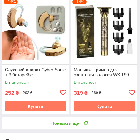
–14%
–14%
Слуховий апарат Cyber Sonic
Машинка тример для
+ 3 батарейки
окантовки волосся WS T99
В наявності
В наявності
252
319
₴
₴
292 ₴
369 ₴
Купити
Купити
Показати ще