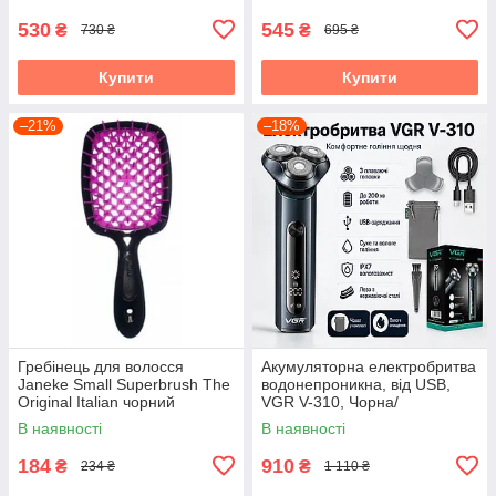
R.4555 1200W
530
545
₴
₴
730 ₴
695 ₴
Купити
Купити
–21%
–18%
Гребінець для волосся
Акумуляторна електробритва
Janeke Small Superbrush The
водонепроникна, від USB,
Original Italian чорний
VGR V-310, Чорна/
Бездротова бритва
В наявності
В наявності
електрична
184
910
₴
₴
234 ₴
1 110 ₴