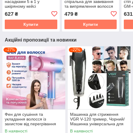
насадками 5 в 1 у
спіральна для завивання
стіп
шкіряному кейсі
та випрямлення волосся
GM-
Мультистайлер
прасок 2 в 1 Hair Curling
627
479
631
₴
₴
автоматичний для
Iron WA-1
укладання та завивання
Купити
Купити
Акційні пропозиції та новинки
–27%
–22%
Фен для сушіння та
Машинка для стриження
укладання волосся із
VGR V-120 тример, Чорний/
захистом від перегрівання
Машинка універсальна для
та концентратором RAF
стриження волосся
В наявності
В наявності