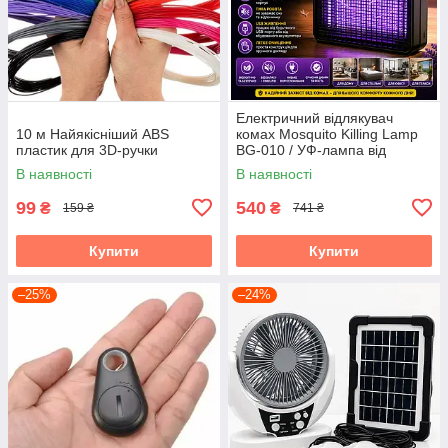
Електричний відлякувач
10 м Найякісніший ABS
комах Mosquito Killing Lamp
пластик для 3D-ручки
BG-010 / УФ-лампа від
комарів 360° USB / Настінний
В наявності
В наявності
знищувач комах
99
540
₴
₴
159 ₴
741 ₴
Купити
Купити
–25%
–24%