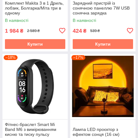
Комплект Makita 3 в 1 Дриль,
Зарядний пристрій із
лобзик, Болгарка/Міта три в
сонячною панеллю 7W USB
одному
сонячна зарядка
В наявності
В наявності
1 984
424
₴
₴
2 589 ₴
539 ₴
Купити
Купити
–18%
–17%
Фітнес-браслет Smart Mi
Band M6 з вимірюванням
Лампа LED проєктор з
кисню та тиску пульсу
ефектом сонця (16 см)