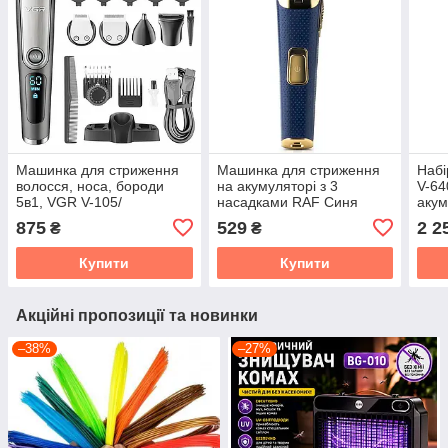
Машинка для стриження
Машинка для стриження
Набі
волосся, носа, бороди
на акумуляторі з 3
V-64
5в1, VGR V-105/
насадками RAF Синя
аку
Бездротовий
для 
875
529
2 2
₴
₴
акумуляторний тример/
LED
Електробритва
заря
Купити
Купити
Акційні пропозиції та новинки
–38%
–27%