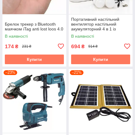
Портативний настільний
Брелок трекер з Bluetooth
вентилятор настільний
маячком iTag anti lost loos 4.0
акумуляторний 4 в 1 із
сонячною панеллю для
В наявності
В наявності
кемпінгу та дому
174
694
₴
₴
231 ₴
914 ₴
Купити
Купити
–23%
–21%