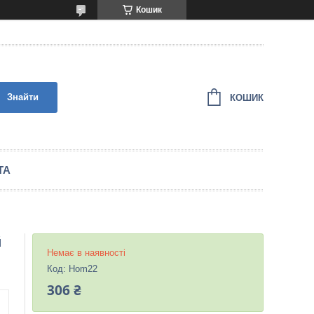
Кошик
Знайти
КОШИК
ТА
й
Немає в наявності
Код:
Hom22
306 ₴