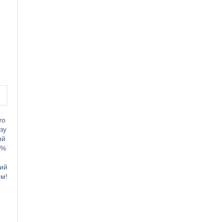
то
зу
ий
0%
вий
ом!