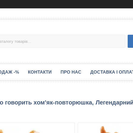
ОДАЖ -%
КОНТАКТИ
ПРО НАС
ДОСТАВКА І ОПЛА
що говорить хом'як-повторюшка, Легендарни