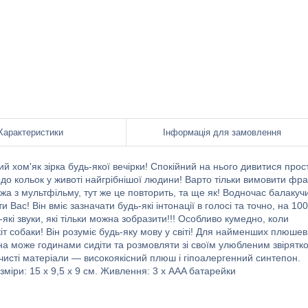
Характеристики
Інформація для замовлення
хом'як зірка будь-якої вечірки! Спокійний на нього дивитися прос
о кольок у животі найгрібнішої людини! Варто тільки вимовити фра
ажа з мультфільму, тут же це повторить, та ще як! Водночас балакуч
ас! Він вміє зазначати будь-які інтонації в голосі та точно, на 10
які звуки, які тільки можна зобразити!!! Особливо кумедно, коли
іт собаки! Він розуміє будь-яку мову у світі! Для найменших плюше
на може годинами сидіти та розмовляти зі своїм улюбленим звірятк
чно чисті матеріали — високоякісний плюш і гіпоалергенний синтепон.
міри: 15 х 9,5 х 9 см. Живлення: 3 х AAA батарейки