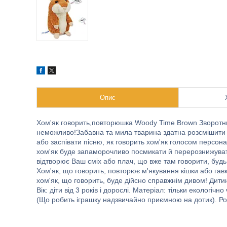
Опис
Хом'як говорить,повторюшка Woody Time Brown Зворотний 
неможливо!Забавна та мила тварина здатна розсмішити д
або заспівати пісню, як говорить хом'як голосом персон
хом'як буде запаморочливо посмикати й перерознижувати В
відтворює Ваш сміх або плач, що вже там говорити, будь-
Хом'як, що говорить, повторює м'якування кішки або гавк
хом'як, що говорить, буде дійсно справжнім дивом! Дити
Вік: діти від 3 років і дорослі. Матеріал: тільки екологі
(Що робить іграшку надзвичайно приємною на дотик). Роз