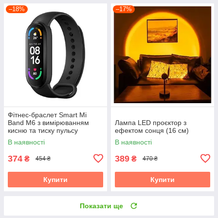
–18%
–17%
Фітнес-браслет Smart Mi
Band M6 з вимірюванням
Лампа LED проєктор з
кисню та тиску пульсу
ефектом сонця (16 см)
В наявності
В наявності
374
389
₴
₴
454 ₴
470 ₴
Купити
Купити
Показати ще