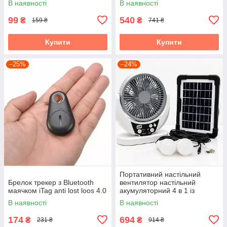
В наявності
В наявності
знищувач комах
99
540
₴
₴
159 ₴
741 ₴
Купити
Купити
–25%
–24%
Портативний настільний
Брелок трекер з Bluetooth
вентилятор настільний
маячком iTag anti lost loos 4.0
акумуляторний 4 в 1 із
сонячною панеллю для
В наявності
В наявності
кемпінгу та дому
174
694
₴
₴
231 ₴
914 ₴