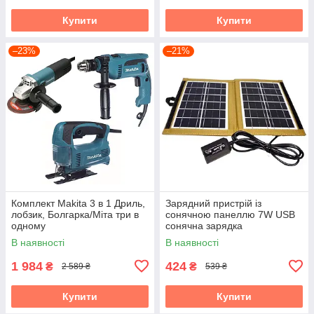
Купити
Купити
–23%
–21%
Комплект Makita 3 в 1 Дриль,
Зарядний пристрій із
лобзик, Болгарка/Міта три в
сонячною панеллю 7W USB
одному
сонячна зарядка
В наявності
В наявності
1 984
424
₴
₴
2 589 ₴
539 ₴
Купити
Купити