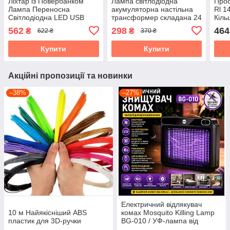
Ліхтар із Повербанком
Лампа світлодіодна
Проф
Лампа Переносна
акумуляторна настільна
Rl 1
Світлодіодна LED USB
трансформер складана 24
Кіль
акумулятор 3000mAh
LED
562
298
464
₴
₴
622 ₴
370 ₴
Купити
Купити
Акційні пропозиції та новинки
–38%
–27%
Електричний відлякувач
10 м Найякісніший ABS
комах Mosquito Killing Lamp
пластик для 3D-ручки
BG-010 / УФ-лампа від
комарів 360° USB / Настінний