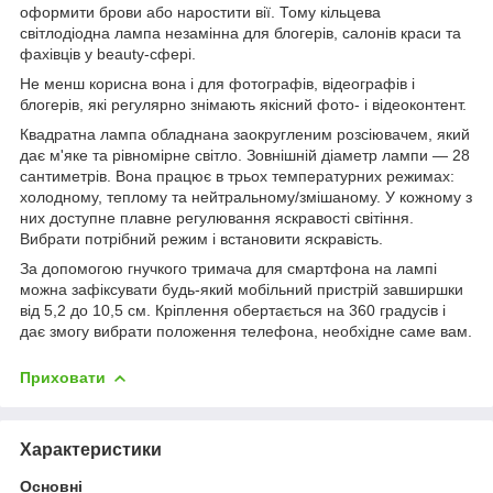
оформити брови або наростити вії. Тому кільцева
світлодіодна лампа незамінна для блогерів, салонів краси та
фахівців у beauty-сфері.
Не менш корисна вона і для фотографів, відеографів і
блогерів, які регулярно знімають якісний фото- і відеоконтент.
Квадратна лампа обладнана заокругленим розсіювачем, який
дає м'яке та рівномірне світло. Зовнішній діаметр лампи — 28
сантиметрів. Вона працює в трьох температурних режимах:
холодному, теплому та нейтральному/змішаному. У кожному з
них доступне плавне регулювання яскравості світіння.
Вибрати потрібний режим і встановити яскравість.
За допомогою гнучкого тримача для смартфона на лампі
можна зафіксувати будь-який мобільний пристрій завширшки
від 5,2 до 10,5 см. Кріплення обертається на 360 градусів і
дає змогу вибрати положення телефона, необхідне саме вам.
Приховати
Характеристики
Основні