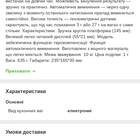
вистачає на довгий час. Можливість занулення результату —
зручно та практично. Автоматичне вимкнення — через одну
хвилину з моменту останнього натискання прилад вимкнеться
самостійно. Висока точність — тензометричні датчики
гарантують, що під час показання 3 г або 27 г на вагах є саме
стільки. Характеристики: Зручна кругла платформа (145 мм).
Великий легко читаний дисплей (55*21 мм). Модель
забезпечена функцією тарокомпенсації. Функція
автоматичного вимкнення. Виготовлені з міцного матеріалу,
що легко миється. Межа зважування: 10 кг. Ціна поділки: 1 г.
Вага: 635 г. Габарити: 235*165*30 мм.
Приховати
Характеристики
Основні
Вид кухонних ваг
електронні
Умови доставки