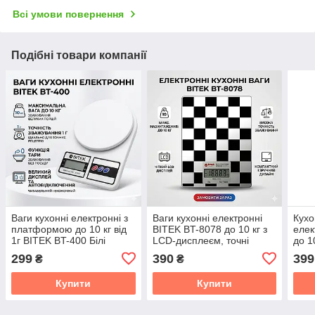
Всі умови повернення
Подібні товари компанії
Ваги кухонні електронні з
Ваги кухонні електронні
Кухо
платформою до 10 кг від
BITEK BT-8078 до 10 кг з
елек
1г BITEK BT-400 Білі
LCD-дисплеєм, точні
до 1
побутові ваги для кухні
точн
299
390
399
₴
₴
кухн
Купити
Купити