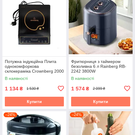
Потужна індукційна Плита
Фритюрниця з таймером
однокомфоркова
безоливна 6 л Rainberg RB-
склокераміка Crownberg 2000
2242 3800W
Вт
аерофритюрниця
В наявності
В наявності
1 134
1 574
₴
₴
1 530 ₴
2 099 ₴
Купити
Купити
–24%
–24%