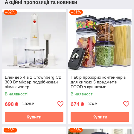
Акційні пропозиції та новинки
–32%
–31%
Блендер 4 в 1 Crownberg CB
Набір прозорих контейнерів
300 Вт міксер подрібнювач
для сипких 5 предметів
вінчик чопер
FOOD з кришками
В наявності
В наявності
698
674
₴
₴
1 028 ₴
974 ₴
Купити
Купити
–26%
–25%