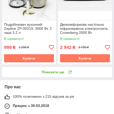
Подрібнювач кухонний
Двокомфоркова настільна
Zepline ZP-00219, 3000 Вт, 2
інфрачервона електроплита
чаші 3.2 л
Crownberg 2000 Вт
В наявності
В наявності
999
2 942
₴
₴
1 299 ₴
3 799 ₴
Купити
Купити
Показати ще
Про нас
100% позитивних з 215 відгуків за рік
Працює з 30.03.2018