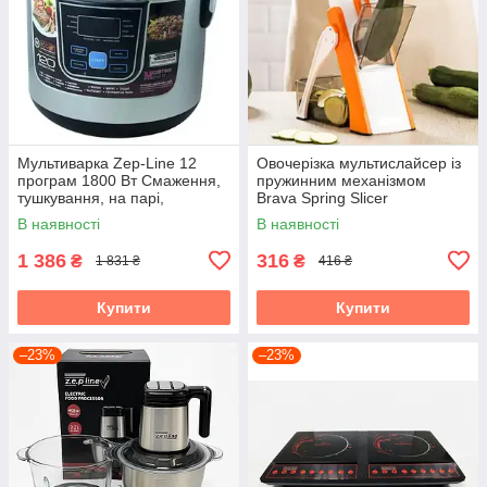
Мультиварка Zep-Line 12
Овочерізка мультислайсер із
програм 1800 Вт Смаження,
пружинним механізмом
тушкування, на парі,
Brava Spring Slicer
йогуртниця
В наявності
В наявності
1 386
316
₴
₴
1 831 ₴
416 ₴
Купити
Купити
–23%
–23%