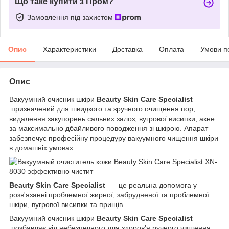
Що таке купити з Пром?
Замовлення під захистом
Опис
Характеристики
Доставка
Оплата
Умови п
Опис
Вакуумний очисник шкіри
Beauty Skin Care Specialist
призначений для швидкого та зручного очищення пор,
видалення закупорень сальних залоз, вугрової висипки, акне
за максимально дбайливого поводження зі шкірою. Апарат
забезпечує професійну процедуру вакуумного чищення шкіри
в домашніх умовах.
Beauty Skin Care Specialist
— це реальна допомога у
розв'язанні проблемної жирної, забрудненої та проблемної
шкіри, вугрової висипки та прищів.
Вакуумний очисник шкіри
Beauty Skin Care Specialist
позбавляє від небезпечного для здоров'я ручного чищення