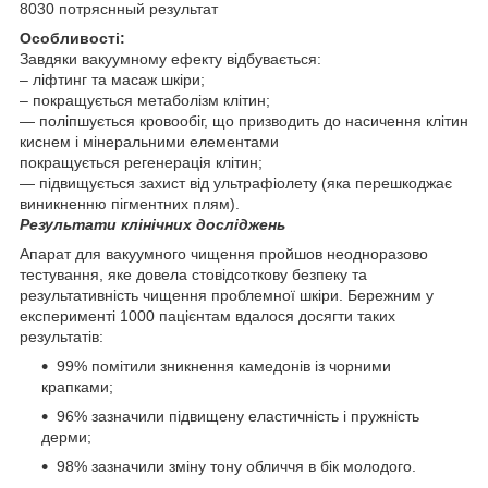
Особливості:
Завдяки вакуумному ефекту відбувається:
– ліфтинг та масаж шкіри;
– покращується метаболізм клітин;
— поліпшується кровообіг, що призводить до насичення клітин
киснем і мінеральними елементами
покращується регенерація клітин;
— підвищується захист від ультрафіолету (яка перешкоджає
виникненню пігментних плям).
Результати клінічних досліджень
Апарат для вакуумного чищення пройшов неодноразово
тестування, яке довела стовідсоткову безпеку та
результативність чищення проблемної шкіри. Бережним у
експерименті 1000 пацієнтам вдалося досягти таких
результатів:
99% помітили зникнення камедонів із чорними
крапками;
96% зазначили підвищену еластичність і пружність
дерми;
98% зазначили зміну тону обличчя в бік молодого.