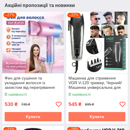
Акційні пропозиції та новинки
–27%
–22%
Фен для сушіння та
Машинка для стриження
укладання волосся із
VGR V-120 тример, Чорний/
захистом від перегрівання
Машинка універсальна для
та концентратором RAF
стриження волосся
В наявності
В наявності
R.4555 1200W
530
545
₴
₴
730 ₴
695 ₴
Купити
Купити
–21%
–18%