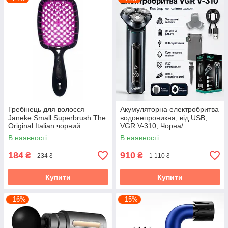
Гребінець для волосся
Акумуляторна електробритва
Janeke Small Superbrush The
водонепроникна, від USB,
Original Italian чорний
VGR V-310, Чорна/
Бездротова бритва
В наявності
В наявності
електрична
184
910
₴
₴
234 ₴
1 110 ₴
Купити
Купити
–16%
–15%