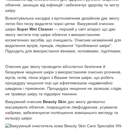
обличчя, захищає від інфекцій і забезпечує здорову та чисту
шкіру.
Всмоктувальна насадка з ергономічним дизайном дає змогу
легко без тиску видаляти чорні цятки. Вакуумний очисник
шкіри
Super Wet Cleaner
— перший у світі апарат, що дає
змогу чистити пор шкіри обличчя з використанням
косметичних засобів, що очищають. Очисник незамінний для
видалення вугрів, прищів, лікування "проблемної шкіри".
Підходить для використання жінками, чоловіками, підлітками.
Очисник дає змогу проводити абсолютно безпечне й
безшумне чищення шкіри з використанням очисних розчинів,
мусів, гелів, пінок згідно з Вашим типом шкіри, що робить
процедуру чищення пор ще ефективнішою надзвичайно
швидкою і приємною. Процедура чищення не залишає слідів,
не травмує шкіру та підшкірні тканини.
Вакуумний очисник
Beauty Skin
дає змогу делікатно
масажувати обличчя, покращуючи лімфодренаж, усуваючи
набряки, забезпечуючи поліпшення зовнішнього вигляду та
кольору шкіри.