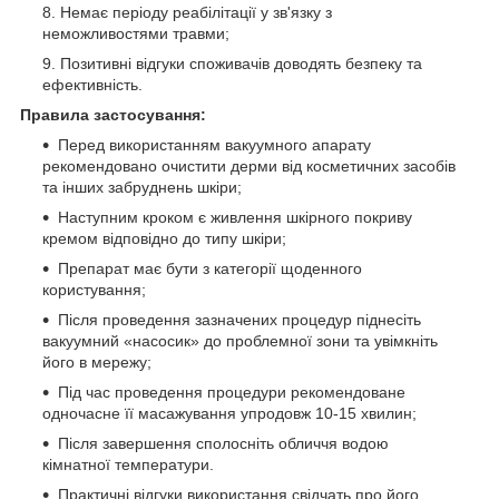
Немає періоду реабілітації у зв'язку з
неможливостями травми;
Позитивні відгуки споживачів доводять безпеку та
ефективність.
Правила застосування:
Перед використанням вакуумного апарату
рекомендовано очистити дерми від косметичних засобів
та інших забруднень шкіри;
Наступним кроком є живлення шкірного покриву
кремом відповідно до типу шкіри;
Препарат має бути з категорії щоденного
користування;
Після проведення зазначених процедур піднесіть
вакуумний «насосик» до проблемної зони та увімкніть
його в мережу;
Під час проведення процедури рекомендоване
одночасне її масажування упродовж 10-15 хвилин;
Після завершення сполосніть обличчя водою
кімнатної температури.
Практичні відгуки використання свідчать про його