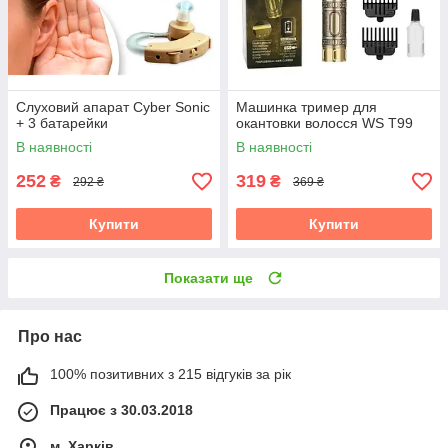
Слуховий апарат Cyber Sonic
Машинка тример для
+ 3 батарейки
окантовки волосся WS T99
В наявності
В наявності
252
319
₴
₴
292 ₴
369 ₴
Купити
Купити
Показати ще
Про нас
100% позитивних з 215 відгуків за рік
Працює з 30.03.2018
м. Харків