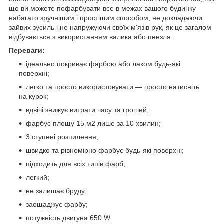
що ви можете пофарбувати все в межах вашого будинку
набагато зручнішим і простішим способом, не докладаючи
зайвих зусиль і не напружуючи своїх м'язів рук, як це загалом
відбувається з використанням валика або пензля.
Переваги:
ідеально покриває фарбою або лаком будь-які
поверхні;
легко та просто використовувати — просто натисніть
на курок;
вдвічі знижує витрати часу та грошей;
фарбує площу 15 м2 лише за 10 хвилин;
3 ступені розпилення;
швидко та рівномірно фарбує будь-які поверхні;
підходить для всіх типів фарб;
легкий;
не залишає бруду;
заощаджує фарбу;
потужність двигуна 650 W.