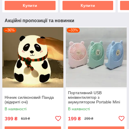
Купити
Купити
Акційні пропозиції та новинки
–36%
–33%
Портативний USB
Нічник силіконовий Панда
мінівентилятор з
(відкриті очі)
акумулятором Portable Mini
Fan (настільний)
В наявності
В наявності
399
199
₴
₴
619 ₴
299 ₴