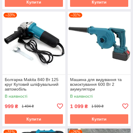
Купити
Купити
–33%
–31%
Болгарка Makita 840 Вт 125
Машина для видування та
круг Кутовий шліфувальний
всмоктування 600 Вт 2
автомобіль
акумулятори
В наявності
В наявності
999
1 099
₴
₴
1 494 ₴
1 599 ₴
Купити
Купити
–31%
–26%