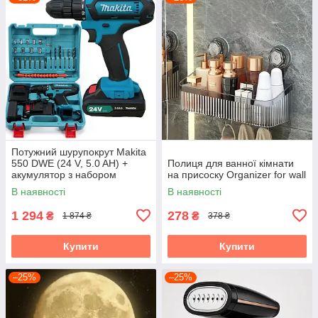
Потужний шурупокрут Makita
550 DWE (24 V, 5.0 AH) +
Полиця для ванної кімнати
акумулятор з набором
на присоску Organizer for wall
інструментів "Макіта"
В наявності
В наявності
1 294
278
₴
₴
1 874 ₴
378 ₴
Купити
Купити
–25%
–25%