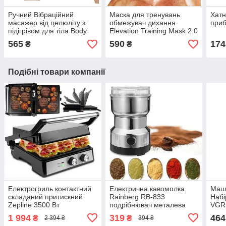
Ручний Вібраційний
Маска для тренувань
Хатн
масажер від целюліту з
обмежувач дихання
при
підігрівом для тіла Body
Elevation Training Mask 2.0
Sculptor
Найкраща ціна!
565
590
174
₴
₴
Подібні товари компанії
Електрогриль контактний
Електрична кавомолка
Маши
складаний притискний
Rainberg RB-833
Набі
Zepline 3500 Вт
подрібнювач металева
VGR 
роторна 300 Вт
1 994
319
464
₴
₴
2 394 ₴
394 ₴