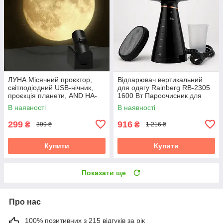
ЛУНА Місячний проєктор,
Відпарювач вертикальний
світлодіодний USB-нічник,
для одягу Rainberg RB-2305
проєкція планети, AND HA-
1600 Вт Пароочисник для
126
штор і постільної білизни
В наявності
В наявності
299
916
₴
₴
399 ₴
1 216 ₴
Купити
Купити
Показати ще
Про нас
100% позитивних з 215 відгуків за рік