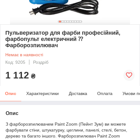
Пульверизатор для фарби професійний,
фарбопульт електричний ⁇
Фарборозпилювач
Немає в наявності
Код: 9205
Роздріб
1 112
₴
Опис
Характеристики
Доставка
Оплата
Умови п
Опис
З фарборозпилювачем Paint Zoom (Пейнт Зум) ви можете
фарбувати стіни, штукатурку, цеглини, панелі, стелі, бетон,
дерево та багато іншого. Фарборозпилювач Paint Zoom