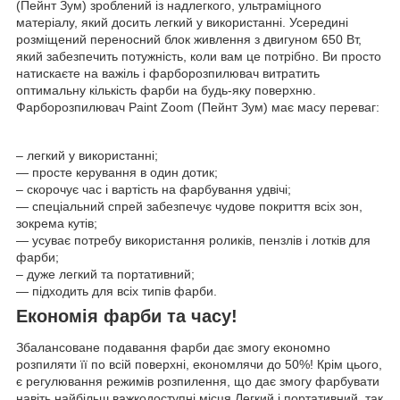
(Пейнт Зум) зроблений із надлегкого, ультраміцного
матеріалу, який досить легкий у використанні. Усередині
розміщений переносний блок живлення з двигуном 650 Вт,
який забезпечить потужність, коли вам це потрібно. Ви просто
натискаєте на важіль і фарборозпилювач витратить
оптимальну кількість фарби на будь-яку поверхню.
Фарборозпилювач Paint Zoom (Пейнт Зум) має масу переваг:
– легкий у використанні;
— просте керування в один дотик;
– скорочує час і вартість на фарбування удвічі;
— спеціальний спрей забезпечує чудове покриття всіх зон,
зокрема кутів;
— усуває потребу використання роликів, пензлів і лотків для
фарби;
– дуже легкий та портативний;
— підходить для всіх типів фарби.
Економія фарби та часу!
Збалансоване подавання фарби дає змогу економно
розпиляти її по всій поверхні, економлячи до 50%! Крім цього,
є регулювання режимів розпилення, що дає змогу фарбувати
навіть найбільш важкодоступні місця.Легкий і портативний, так