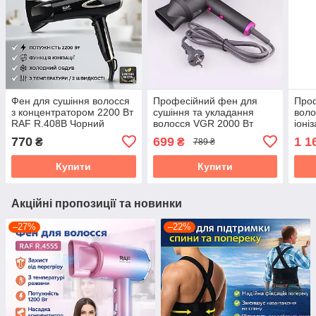
Фен для сушіння волосся
Професійний фен для
Про
з концентратором 2200 Вт
сушіння та укладання
воло
RAF R.408B Чорний
волосся VGR 2000 Вт
іоні
суші
770
699
1 1
₴
₴
789 ₴
Купити
Купити
Акційні пропозиції та новинки
–27%
–22%