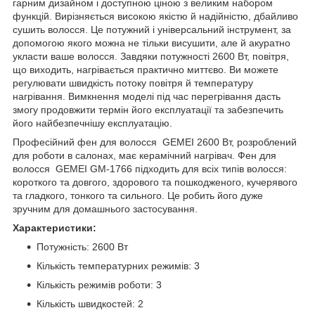
гарним дизайном і доступною ціною з великим набором
функцій. Вирізняється високою якістю й надійністю, дбайливо
сушить волосся. Це потужний і універсальний інструмент, за
допомогою якого можна не тільки висушити, але й акуратно
укласти ваше волосся. Завдяки потужності 2600 Вт, повітря,
що виходить, нагрівається практично миттєво. Ви можете
регулювати швидкість потоку повітря й температуру
нагрівання. Вимкнення моделі під час перегрівання дасть
змогу продовжити термін його експлуатації та забезпечить
його найбезпечнішу експлуатацію.
Професійний фен для волосся GEMEI 2600 Вт, розроблений
для роботи в салонах, має керамічний нагрівач. Фен для
волосся GEMEI GM-1766 підходить для всіх типів волосся:
короткого та довгого, здорового та пошкодженого, кучерявого
та гладкого, тонкого та сильного. Це робить його дуже
зручним для домашнього застосування.
Характеристики:
Потужність: 2600 Вт
Кількість температурних режимів: 3
Кількість режимів роботи: 3
Кількість швидкостей: 2