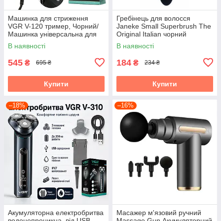
Машинка для стриження
Гребінець для волосся
VGR V-120 тример, Чорний/
Janeke Small Superbrush The
Машинка універсальна для
Original Italian чорний
стриження волосся
В наявності
В наявності
545
184
₴
₴
695 ₴
234 ₴
Купити
Купити
–18%
–16%
Акумуляторна електробритва
Масажер м'язовий ручний
водонепроникна, від USB,
Massage Gun Акумуляторний