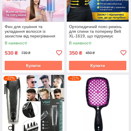
Фен для сушіння та
Ортопедичний пояс-ремінь
укладання волосся із
для спини та попереку Belt
захистом від перегрівання
XL-1619, що підтримує
та концентратором RAF
еластичний корсет із
В наявності
В наявності
R.4555 1200W
регулюванням,
універсальний
530
350
₴
₴
730 ₴
450 ₴
Купити
Купити
–22%
–21%