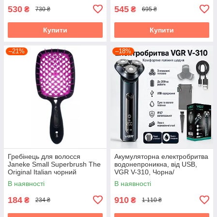
530
545
₴
₴
730 ₴
695 ₴
Купити
Купити
–21%
–18%
Гребінець для волосся
Акумуляторна електробритва
Janeke Small Superbrush The
водонепроникна, від USB,
Original Italian чорний
VGR V-310, Чорна/
Бездротова бритва
В наявності
В наявності
електрична
184
910
₴
₴
234 ₴
1 110 ₴