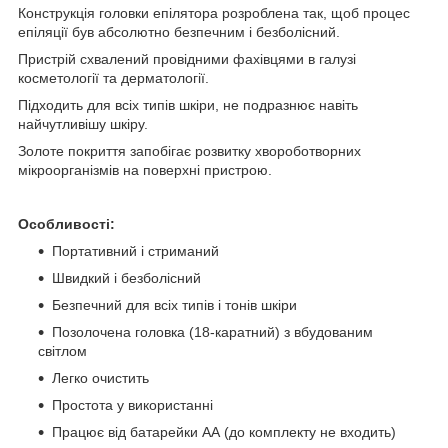
Конструкція головки епілятора розроблена так, щоб процес
епіляції був абсолютно безпечним і безболісний.
Пристрій схвалений провідними фахівцями в галузі
косметології та дерматології.
Підходить для всіх типів шкіри, не подразнює навіть
найчутливішу шкіру.
Золоте покриття запобігає розвитку хвороботворних
мікроорганізмів на поверхні пристрою.
Особливості:
Портативний і стриманий
Швидкий і безболісний
Безпечний для всіх типів і тонів шкіри
Позолочена головка (18-каратний) з вбудованим
світлом
Легко очистить
Простота у використанні
Працює від батарейки АА (до комплекту не входить)