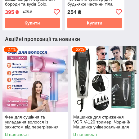
бороди та вусів Solo,
будь-якої частини тіла
395
254
₴
₴
475 ₴
Купити
Купити
Акційні пропозиції та новинки
–27%
–22%
Фен для сушіння та
Машинка для стриження
укладання волосся із
VGR V-120 тример, Чорний/
захистом від перегрівання
Машинка універсальна для
та концентратором RAF
стриження волосся
В наявності
В наявності
R.4555 1200W