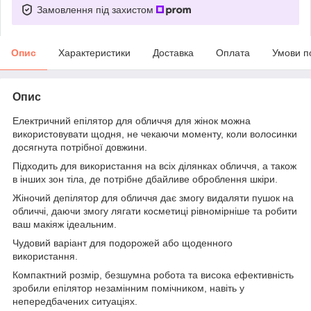
Замовлення під захистом
Опис
Характеристики
Доставка
Оплата
Умови п
Опис
Електричний епілятор для обличчя для жінок можна
використовувати щодня, не чекаючи моменту, коли волосинки
досягнута потрібної довжини.
Підходить для використання на всіх ділянках обличчя, а також
в інших зон тіла, де потрібне дбайливе оброблення шкіри.
Жіночий депілятор для обличчя дає змогу видаляти пушок на
обличчі, даючи змогу лягати косметиці рівномірніше та робити
ваш макіяж ідеальним.
Чудовий варіант для подорожей або щоденного
використання.
Компактний розмір, безшумна робота та висока ефективність
зробили епілятор незамінним помічником, навіть у
непередбачених ситуаціях.