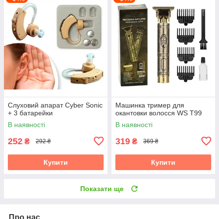
Слуховий апарат Cyber Sonic
Машинка тример для
+ 3 батарейки
окантовки волосся WS T99
В наявності
В наявності
252
319
₴
₴
292 ₴
369 ₴
Купити
Купити
Показати ще
Про нас